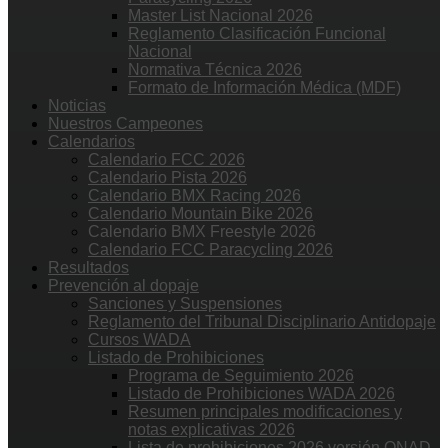
Master List Nacional 2026
Reglamento Clasificación Funcional
Nacional
Normativa Técnica 2026
Formato de Información Médica (MDF)
Noticias
Nuestros Campeones
Calendarios
Calendario FCC 2026
Calendario Pista 2026
Calendario BMX Racing 2026
Calendario Mountain Bike 2026
Calendario BMX Freestyle 2026
Calendario FCC Paracycling 2026
Resultados
Prevención al dopaje
Sanciones y Suspensiones
Reglamento del Tribunal Disciplinario Antidopaje
Cursos WADA
Listado de Prohibiciones
Programa de Seguimiento 2026
Listado de Prohibiciones WADA 2026
Resumen principales modificaciones y
notas explicativas 2026
Lista de prohibiciones 2026 versión ONAD