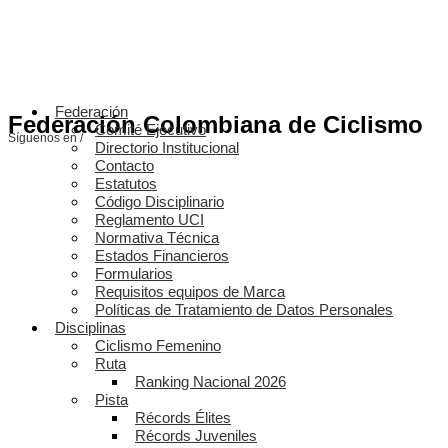
Federación
Federación Colombiana de Ciclismo
Comité Ejecutivo
Síguenos en /
Directorio Institucional
Contacto
Estatutos
Código Disciplinario
Reglamento UCI
Normativa Técnica
Estados Financieros
Formularios
Requisitos equipos de Marca
Políticas de Tratamiento de Datos Personales
Disciplinas
Ciclismo Femenino
Ruta
Ranking Nacional 2026
Pista
Récords Élites
Récords Juveniles