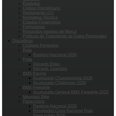
Estatutos
Código Disciplinario
Reglamento UCI
Normativa Técnica
Estados Financieros
Formularios
Requisitos equipos de Marca
Políticas de Tratamiento de Datos Personales
Disciplinas
Ciclismo Femenino
Ruta
Ranking Nacional 2026
Pista
Récords Élites
Récords Juveniles
BMX Racing
Acumulado Championship 2026
Acumulado Challenger 2026
BMX Freestyle
Acumulado General BMX Freestyle 2025
Mountain Bike
Paracycling
Ranking Nacional 2026
Resultados Copa Nacional Ruta
Paracycling 2026