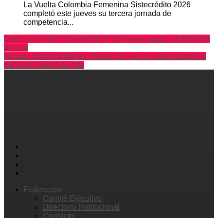
La Vuelta Colombia Femenina Sistecrédito 2026
completó este jueves su tercera jornada de
competencia...
Deprisa y Avianca presentaron su nuevo equipo profesional
de ruta
Nicolás Gómez brilla en Tocancipá y es el nuevo campeón
nacional juvenil de ruta
Federación
Comité Ejecutivo
Directorio Institucional
Contacto