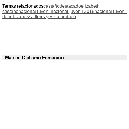
Temas relacionados
castaño
destacado
elizabeth
castaño
nacional juvenil
nacional juvenil 2018
nacional juvenil
de ruta
vanessa florez
yesica hurtado
Más en Ciclismo Femenino