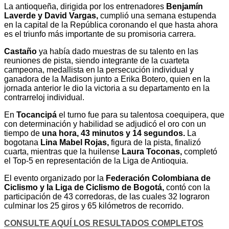
La antioqueña, dirigida por los entrenadores
Benjamín
Laverde y David Vargas,
cumplió una semana estupenda
en la capital de la República coronando el que hasta ahora
es el triunfo más importante de su promisoria carrera.
Castaño
ya había dado muestras de su talento en las
reuniones de pista, siendo integrante de la cuarteta
campeona, medallista en la persecución individual y
ganadora de la Madison junto a Erika Botero, quien en la
jornada anterior le dio la victoria a su departamento en la
contrarreloj individual.
En
Tocancipá
el turno fue para su talentosa coequipera, que
con determinación y habilidad se adjudicó el oro con un
tiempo de
una hora, 43 minutos y 14 segundos.
La
bogotana
Lina Mabel Rojas,
figura de la pista, finalizó
cuarta, mientras que la huilense
Laura Toconas,
completó
el Top-5 en representación de la Liga de Antioquia.
El evento organizado por la
Federación Colombiana de
Ciclismo y la Liga de Ciclismo de Bogotá,
contó con la
participación de 43 corredoras, de las cuales 32 lograron
culminar los 25 giros y 65 kilómetros de recorrido.
CONSULTE AQUÍ LOS RESULTADOS COMPLETOS