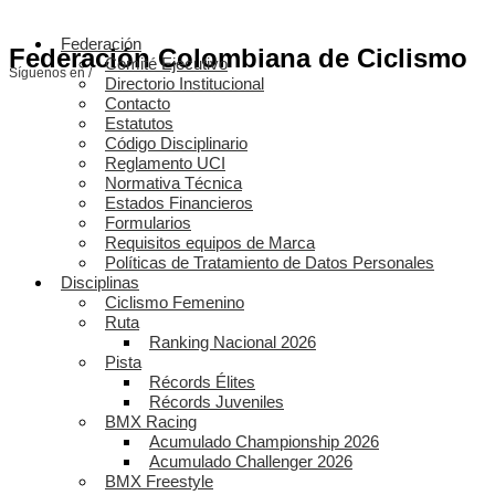
Federación
Federación Colombiana de Ciclismo
Comité Ejecutivo
Síguenos en /
Directorio Institucional
Contacto
Estatutos
Código Disciplinario
Reglamento UCI
Normativa Técnica
Estados Financieros
Formularios
Requisitos equipos de Marca
Políticas de Tratamiento de Datos Personales
Disciplinas
Ciclismo Femenino
Ruta
Ranking Nacional 2026
Pista
Récords Élites
Récords Juveniles
BMX Racing
Acumulado Championship 2026
Acumulado Challenger 2026
BMX Freestyle