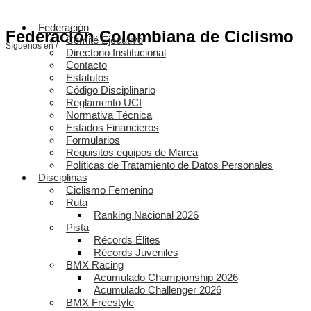
Federación
Federación Colombiana de Ciclismo
Comité Ejecutivo
Síguenos en /
Directorio Institucional
Contacto
Estatutos
Código Disciplinario
Reglamento UCI
Normativa Técnica
Estados Financieros
Formularios
Requisitos equipos de Marca
Políticas de Tratamiento de Datos Personales
Disciplinas
Ciclismo Femenino
Ruta
Ranking Nacional 2026
Pista
Récords Élites
Récords Juveniles
BMX Racing
Acumulado Championship 2026
Acumulado Challenger 2026
BMX Freestyle