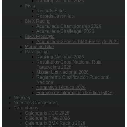
Ranking Nacional 2026
Pista
Récords Élites
Récords Juveniles
BMX Racing
Acumulado Championship 2026
Acumulado Challenger 2026
BMX Freestyle
Acumulado General BMX Freestyle 2025
Mountain Bike
Paracycling
Ranking Nacional 2026
Resultados Copa Nacional Ruta
Paracycling 2026
Master List Nacional 2026
Reglamento Clasificación Funcional
Nacional
Normativa Técnica 2026
Formato de Información Médica (MDF)
Noticias
Nuestros Campeones
Calendarios
Calendario FCC 2026
Calendario Pista 2026
Calendario BMX Racing 2026