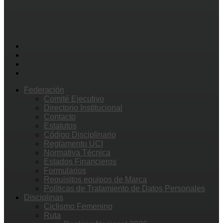
Federación
Comité Ejecutivo
Directorio Institucional
Contacto
Estatutos
Código Disciplinario
Reglamento UCI
Normativa Técnica
Estados Financieros
Formularios
Requisitos equipos de Marca
Políticas de Tratamiento de Datos Personales
Disciplinas
Ciclismo Femenino
Ruta