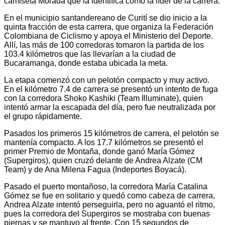
camiseta Morada que la identifica como la líder de la carrera.
En el municipio santandereano de Curití se dio inicio a la
quinta fracción de esta carrera, que organiza la Federación
Colombiana de Ciclismo y apoya el Ministerio del Deporte.
Allí, las más de 100 corredoras tomaron la partida de los
103.4 kilómetros que las llevarían a la ciudad de
Bucaramanga, donde estaba ubicada la meta.
La etapa comenzó con un pelotón compacto y muy activo.
En el kilómetro 7.4 de carrera se presentó un intento de fuga
con la corredora Shoko Kashiki (Team Illuminate), quien
intentó armar la escapada del día, pero fue neutralizada por
el grupo rápidamente.
Pasados los primeros 15 kilómetros de carrera, el pelotón se
mantenía compacto. A los 17.7 kilómetros se presentó el
primer Premio de Montaña, donde ganó María Gómez
(Supergiros), quien cruzó delante de Andrea Alzate (CM
Team) y de Ana Milena Fagua (Indeportes Boyacá).
Pasado el puerto montañoso, la corredora María Catalina
Gómez se fue en solitario y quedó como cabeza de carrera,
Andrea Alzate intentó perseguirla, pero no aguantó el ritmo,
pues la corredora del Supergiros se mostraba con buenas
piernas y se mantuvo al frente. Con 15 segundos de