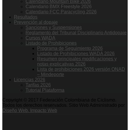
Calendario Mountain Bike 2026
Calendario BMX Freestyle 2026
Calendario FCC Paracycling 2026
Resultados
Prevención al dopaje
Sanciones y Suspensiones
Reglamento del Tribunal Disciplinario Antidopaje
Cursos WADA
Listado de Prohibiciones
Programa de Seguimiento 2026
Listado de Prohibiciones WADA 2026
Resumen principales modificaciones y
notas explicativas 2026
Lista de prohibiciones 2026 versión ONAD
– Mindeporte
Licencias 2026
Tarifas 2026
Tutorial Plataforma
Copyright © 2017 Federación Colombiana de Ciclismo.
Todos los derechos reservados. Sitio Web Administrado por
Diseño Web. Impacto Web