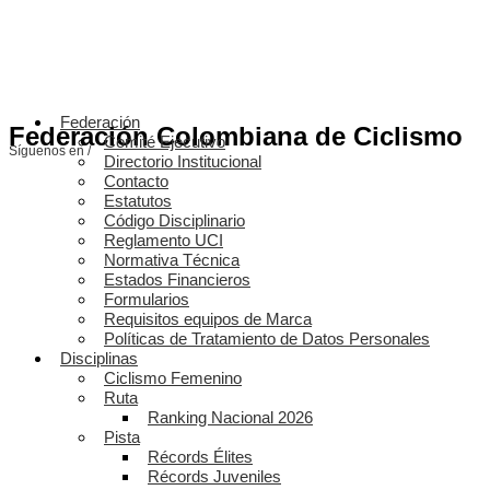
Federación
Federación Colombiana de Ciclismo
Comité Ejecutivo
Síguenos en /
Directorio Institucional
Contacto
Estatutos
Código Disciplinario
Reglamento UCI
Normativa Técnica
Estados Financieros
Formularios
Requisitos equipos de Marca
Políticas de Tratamiento de Datos Personales
Disciplinas
Ciclismo Femenino
Ruta
Ranking Nacional 2026
Pista
Récords Élites
Récords Juveniles