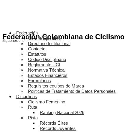
Federación
Federación Colombiana de Ciclismo
Comité Ejecutivo
Síguenos en /
Directorio Institucional
Contacto
Estatutos
Código Disciplinario
Reglamento UCI
Normativa Técnica
Estados Financieros
Formularios
Requisitos equipos de Marca
Políticas de Tratamiento de Datos Personales
Disciplinas
Ciclismo Femenino
Ruta
Ranking Nacional 2026
Pista
Récords Élites
Récords Juveniles