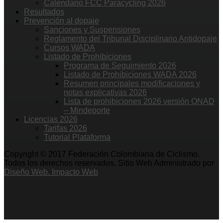
Calendario FCC Paracycling 2026
Resultados
Prevención al dopaje
Sanciones y Suspensiones
Reglamento del Tribunal Disciplinario Antidopaje
Cursos WADA
Listado de Prohibiciones
Programa de Seguimiento 2026
Listado de Prohibiciones WADA 2026
Resumen principales modificaciones y
notas explicativas 2026
Lista de prohibiciones 2026 versión ONAD
– Mindeporte
Licencias 2026
Tarifas 2026
Tutorial Plataforma
Copyright © 2017 Federación Colombiana de Ciclismo.
Todos los derechos reservados. Sitio Web Administrado por
Diseño Web. Impacto Web