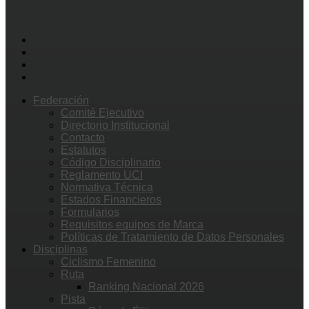
Federación
Comité Ejecutivo
Directorio Institucional
Contacto
Estatutos
Código Disciplinario
Reglamento UCI
Normativa Técnica
Estados Financieros
Formularios
Requisitos equipos de Marca
Políticas de Tratamiento de Datos Personales
Disciplinas
Ciclismo Femenino
Ruta
Ranking Nacional 2026
Pista