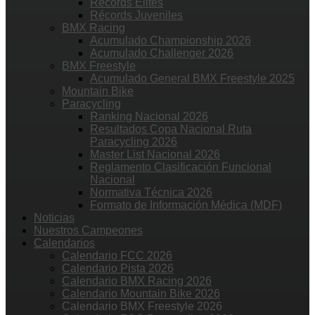
Récords Élites
Récords Juveniles
BMX Racing
Acumulado Championship 2026
Acumulado Challenger 2026
BMX Freestyle
Acumulado General BMX Freestyle 2025
Mountain Bike
Paracycling
Ranking Nacional 2026
Resultados Copa Nacional Ruta
Paracycling 2026
Master List Nacional 2026
Reglamento Clasificación Funcional
Nacional
Normativa Técnica 2026
Formato de Información Médica (MDF)
Noticias
Nuestros Campeones
Calendarios
Calendario FCC 2026
Calendario Pista 2026
Calendario BMX Racing 2026
Calendario Mountain Bike 2026
Calendario BMX Freestyle 2026