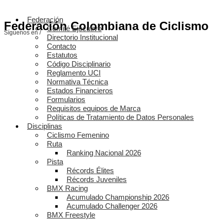
Federación
Federación Colombiana de Ciclismo
Comité Ejecutivo
Síguenos en /
Directorio Institucional
Contacto
Estatutos
Código Disciplinario
Reglamento UCI
Normativa Técnica
Estados Financieros
Formularios
Requisitos equipos de Marca
Políticas de Tratamiento de Datos Personales
Disciplinas
Ciclismo Femenino
Ruta
Ranking Nacional 2026
Pista
Récords Élites
Récords Juveniles
BMX Racing
Acumulado Championship 2026
Acumulado Challenger 2026
BMX Freestyle