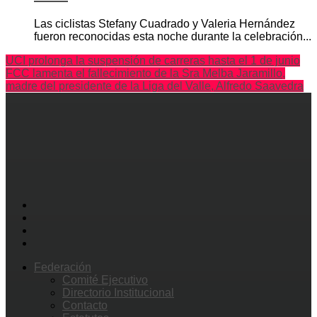
Las ciclistas Stefany Cuadrado y Valeria Hernández
fueron reconocidas esta noche durante la celebración...
UCI prolonga la suspensión de carreras hasta el 1 de junio
FCC lamenta el fallecimiento de la Sra Melba Jaramillo,
madre del presidente de la Liga del Valle, Alfredo Saavedra
Federación
Comité Ejecutivo
Directorio Institucional
Contacto