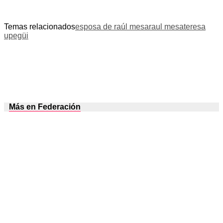
Temas relacionados
esposa de raúl mesa
raul mesa
teresa
upegüi
Más en Federación