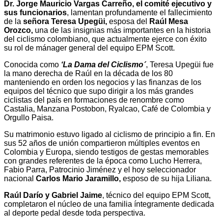
Dr. Jorge Mauricio Vargas Carreño, el comité ejecutivo y
sus funcionarios
, lamentan profundamente el fallecimiento
de la
señora Teresa Upegüi,
esposa del
Raúl Mesa
Orozco,
una de las insignias más importantes en la historia
del ciclismo colombiano, que actualmente ejerce con éxito
su rol de mánager general del equipo EPM Scott.
Conocida como
‘La Dama del Ciclismo´
, Teresa Upegüi fue
la mano derecha de Raúl en la década de los 80
manteniendo en orden los negocios y las finanzas de los
equipos del técnico que supo dirigir a los más grandes
ciclistas del país en formaciones de renombre como
Castalia, Manzana Postobon, Ryalcao, Café de Colombia y
Orgullo Paisa.
Su matrimonio estuvo ligado al ciclismo de principio a fin. En
sus 52 años de unión compartieron múltiples eventos en
Colombia y Europa, siendo testigos de gestas memorables
con grandes referentes de la época como Lucho Herrera,
Fabio Parra, Patrocinio Jiménez y el hoy seleccionador
nacional
Carlos Mario Jaramillo,
esposo de su hija Liliana.
Raúl Darío y Gabriel Jaime
, técnico del equipo EPM Scott,
completaron el núcleo de una familia íntegramente dedicada
al deporte pedal desde toda perspectiva.