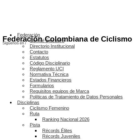
Federación
Federación Colombiana de Ciclismo
Comité Ejecutivo
Síguenos en /
Directorio Institucional
Contacto
Estatutos
Código Disciplinario
Reglamento UCI
Normativa Técnica
Estados Financieros
Formularios
Requisitos equipos de Marca
Políticas de Tratamiento de Datos Personales
Disciplinas
Ciclismo Femenino
Ruta
Ranking Nacional 2026
Pista
Récords Élites
Récords Juveniles