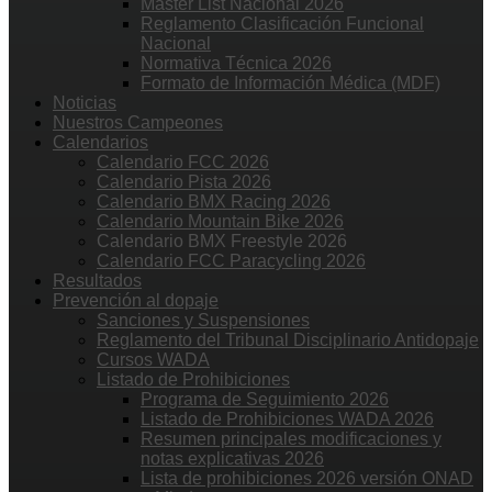
Master List Nacional 2026
Reglamento Clasificación Funcional
Nacional
Normativa Técnica 2026
Formato de Información Médica (MDF)
Noticias
Nuestros Campeones
Calendarios
Calendario FCC 2026
Calendario Pista 2026
Calendario BMX Racing 2026
Calendario Mountain Bike 2026
Calendario BMX Freestyle 2026
Calendario FCC Paracycling 2026
Resultados
Prevención al dopaje
Sanciones y Suspensiones
Reglamento del Tribunal Disciplinario Antidopaje
Cursos WADA
Listado de Prohibiciones
Programa de Seguimiento 2026
Listado de Prohibiciones WADA 2026
Resumen principales modificaciones y
notas explicativas 2026
Lista de prohibiciones 2026 versión ONAD