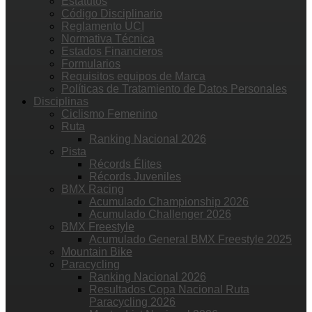
Estatutos
Código Disciplinario
Reglamento UCI
Normativa Técnica
Estados Financieros
Formularios
Requisitos equipos de Marca
Políticas de Tratamiento de Datos Personales
Disciplinas
Ciclismo Femenino
Ruta
Ranking Nacional 2026
Pista
Récords Élites
Récords Juveniles
BMX Racing
Acumulado Championship 2026
Acumulado Challenger 2026
BMX Freestyle
Acumulado General BMX Freestyle 2025
Mountain Bike
Paracycling
Ranking Nacional 2026
Resultados Copa Nacional Ruta
Paracycling 2026