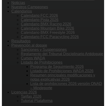
Noticias
Nuestros Campeones
Calendarios
Calendario FCC 2026
Calendario Pista 2026
Calendario BMX Racing 2026
Calendario Mountain Bike 2026
Calendario BMX Freestyle 2026
Calendario FCC Paracycling 2026
Resultados
Prevención al dopaje
Sanciones y Suspensiones
Reglamento del Tribunal Disciplinario Antidopaje
Cursos WADA
Listado de Prohibiciones
Programa de Seguimiento 2026
Listado de Prohibiciones WADA 2026
Resumen principales modificaciones y
notas explicativas 2026
Lista de prohibiciones 2026 versión ONAD
– Mindeporte
Licencias 2026
Tarifas 2026
Tutorial Plataforma