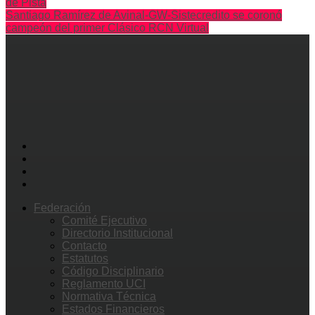
de Pista
Santiago Ramírez de Avinal-GW-Sistecredito se coronó
campeón del primer Clásico RCN Virtual
Federación
Comité Ejecutivo
Directorio Institucional
Contacto
Estatutos
Código Disciplinario
Reglamento UCI
Normativa Técnica
Estados Financieros