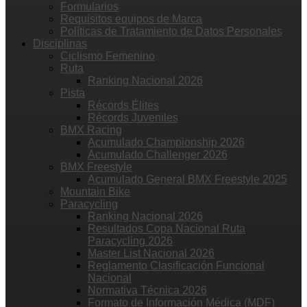
Formularios
Requisitos equipos de Marca
Políticas de Tratamiento de Datos Personales
Disciplinas
Ciclismo Femenino
Ruta
Ranking Nacional 2026
Pista
Récords Élites
Récords Juveniles
BMX Racing
Acumulado Championship 2026
Acumulado Challenger 2026
BMX Freestyle
Acumulado General BMX Freestyle 2025
Mountain Bike
Paracycling
Ranking Nacional 2026
Resultados Copa Nacional Ruta
Paracycling 2026
Master List Nacional 2026
Reglamento Clasificación Funcional
Nacional
Normativa Técnica 2026
Formato de Información Médica (MDF)