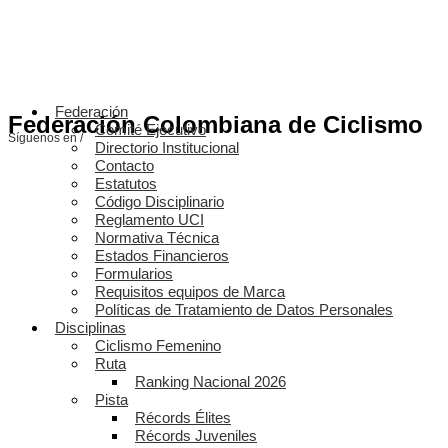
Federación
Federación Colombiana de Ciclismo
Comité Ejecutivo
Síguenos en /
Directorio Institucional
Contacto
Estatutos
Código Disciplinario
Reglamento UCI
Normativa Técnica
Estados Financieros
Formularios
Requisitos equipos de Marca
Políticas de Tratamiento de Datos Personales
Disciplinas
Ciclismo Femenino
Ruta
Ranking Nacional 2026
Pista
Récords Élites
Récords Juveniles