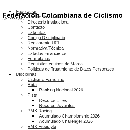
Federación
Federación Colombiana de Ciclismo
Comité Ejecutivo
Síguenos en /
Directorio Institucional
Contacto
Estatutos
Código Disciplinario
Reglamento UCI
Normativa Técnica
Estados Financieros
Formularios
Requisitos equipos de Marca
Políticas de Tratamiento de Datos Personales
Disciplinas
Ciclismo Femenino
Ruta
Ranking Nacional 2026
Pista
Récords Élites
Récords Juveniles
BMX Racing
Acumulado Championship 2026
Acumulado Challenger 2026
BMX Freestyle