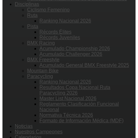
Disciplinas
Ciclismo Femenino
Ruta
Ranking Nacional 2026
Pista
Récords Élites
Récords Juveniles
BMX Racing
Acumulado Championship 2026
Acumulado Challenger 2026
BMX Freestyle
Acumulado General BMX Freestyle 2025
Mountain Bike
Paracycling
Ranking Nacional 2026
Resultados Copa Nacional Ruta
Paracycling 2026
Master List Nacional 2026
Reglamento Clasificación Funcional
Nacional
Normativa Técnica 2026
Formato de Información Médica (MDF)
Noticias
Nuestros Campeones
Calendarios