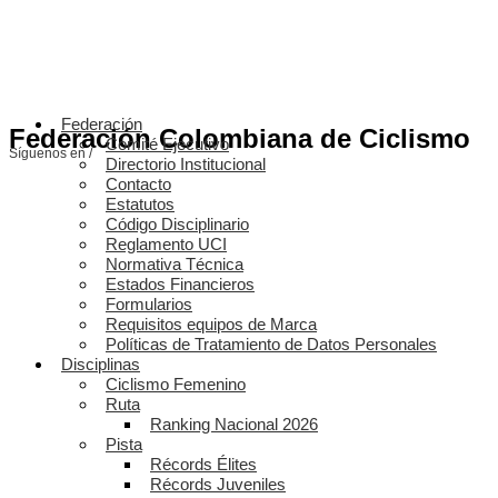
Federación
Federación Colombiana de Ciclismo
Comité Ejecutivo
Síguenos en /
Directorio Institucional
Contacto
Estatutos
Código Disciplinario
Reglamento UCI
Normativa Técnica
Estados Financieros
Formularios
Requisitos equipos de Marca
Políticas de Tratamiento de Datos Personales
Disciplinas
Ciclismo Femenino
Ruta
Ranking Nacional 2026
Pista
Récords Élites
Récords Juveniles