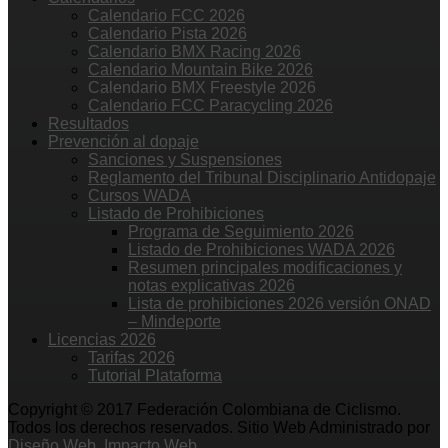
Calendario FCC 2026
Calendario Pista 2026
Calendario BMX Racing 2026
Calendario Mountain Bike 2026
Calendario BMX Freestyle 2026
Calendario FCC Paracycling 2026
Resultados
Prevención al dopaje
Sanciones y Suspensiones
Reglamento del Tribunal Disciplinario Antidopaje
Cursos WADA
Listado de Prohibiciones
Programa de Seguimiento 2026
Listado de Prohibiciones WADA 2026
Resumen principales modificaciones y
notas explicativas 2026
Lista de prohibiciones 2026 versión ONAD
– Mindeporte
Licencias 2026
Tarifas 2026
Tutorial Plataforma
Copyright © 2017 Federación Colombiana de Ciclismo.
Todos los derechos reservados. Sitio Web Administrado por
Diseño Web. Impacto Web