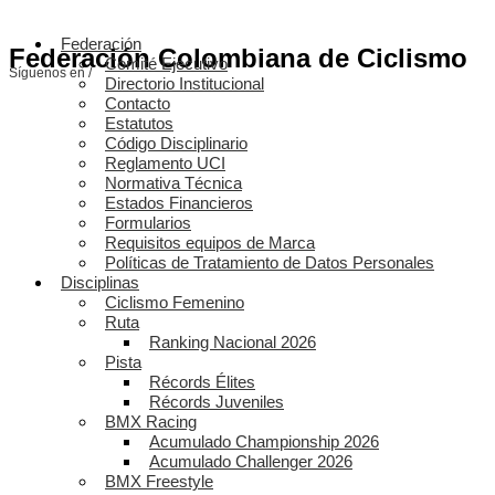
Federación
Federación Colombiana de Ciclismo
Comité Ejecutivo
Síguenos en /
Directorio Institucional
Contacto
Estatutos
Código Disciplinario
Reglamento UCI
Normativa Técnica
Estados Financieros
Formularios
Requisitos equipos de Marca
Políticas de Tratamiento de Datos Personales
Disciplinas
Ciclismo Femenino
Ruta
Ranking Nacional 2026
Pista
Récords Élites
Récords Juveniles
BMX Racing
Acumulado Championship 2026
Acumulado Challenger 2026
BMX Freestyle