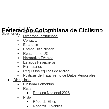
Federación
Federación Colombiana de Ciclismo
Comité Ejecutivo
Síguenos en /
Directorio Institucional
Contacto
Estatutos
Código Disciplinario
Reglamento UCI
Normativa Técnica
Estados Financieros
Formularios
Requisitos equipos de Marca
Políticas de Tratamiento de Datos Personales
Disciplinas
Ciclismo Femenino
Ruta
Ranking Nacional 2026
Pista
Récords Élites
Récords Juveniles