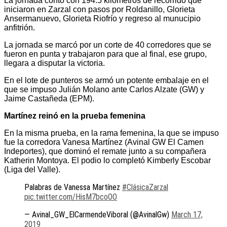
La jornada contó con 194.5 kilómetros de recorrido que
iniciaron en Zarzal con pasos por Roldanillo, Glorieta
Ansermanuevo, Glorieta Riofrío y regreso al munucipio
anfitrión.
La jornada se marcó por un corte de 40 corredores que se
fueron en punta y trabajaron para que al final, ese grupo,
llegara a disputar la victoria.
En el lote de punteros se armó un potente embalaje en el
que se impuso Julián Molano ante Carlos Alzate (GW) y
Jaime Castañeda (EPM).
Martínez reinó en la prueba femenina
En la misma prueba, en la rama femenina, la que se impuso
fue la corredora Vanesa Martínez (Avinal GW El Camen
Indeportes), que dominó el remate junto a su compañera
Katherin Montoya. El podio lo completó Kimberly Escobar
(Liga del Valle).
Palabras de Vanessa Martínez
#ClásicaZarzal
pic.twitter.com/HisM7bcoOO
— Avinal_GW_ElCarmendeViboral (@AvinalGw)
March 17,
2019