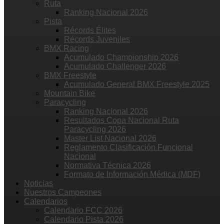
Ruta
Ranking Nacional 2026
Pista
Récords Élites
Récords Juveniles
BMX Racing
Acumulado Championship 2026
Acumulado Challenger 2026
BMX Freestyle
Acumulado General BMX Freestyle 2025
Mountain Bike
Paracycling
Ranking Nacional 2026
Resultados Copa Nacional Ruta
Paracycling 2026
Master List Nacional 2026
Reglamento Clasificación Funcional
Nacional
Normativa Técnica 2026
Formato de Información Médica (MDF)
Noticias
Nuestros Campeones
Calendarios
Calendario FCC 2026
Calendario Pista 2026