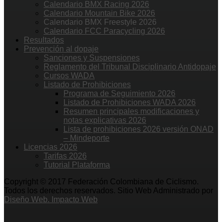
Calendario BMX Racing 2026
Calendario Mountain Bike 2026
Calendario BMX Freestyle 2026
Calendario FCC Paracycling 2026
Resultados
Prevención al dopaje
Sanciones y Suspensiones
Reglamento del Tribunal Disciplinario Antidopaje
Cursos WADA
Listado de Prohibiciones
Programa de Seguimiento 2026
Listado de Prohibiciones WADA 2026
Resumen principales modificaciones y
notas explicativas 2026
Lista de prohibiciones 2026 versión ONAD
– Mindeporte
Licencias 2026
Tarifas 2026
Tutorial Plataforma
Copyright © 2017 Federación Colombiana de Ciclismo.
Todos los derechos reservados. Sitio Web Administrado por
Diseño Web. Impacto Web