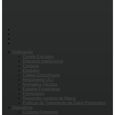
Federación
Comité Ejecutivo
Directorio Institucional
Contacto
Estatutos
Código Disciplinario
Reglamento UCI
Normativa Técnica
Estados Financieros
Formularios
Requisitos equipos de Marca
Políticas de Tratamiento de Datos Personales
Disciplinas
Ciclismo Femenino