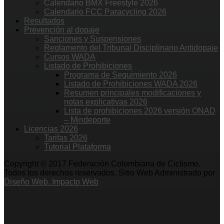
Calendario BMX Freestyle 2026
Calendario FCC Paracycling 2026
Resultados
Prevención al dopaje
Sanciones y Suspensiones
Reglamento del Tribunal Disciplinario Antidopaje
Cursos WADA
Listado de Prohibiciones
Programa de Seguimiento 2026
Listado de Prohibiciones WADA 2026
Resumen principales modificaciones y
notas explicativas 2026
Lista de prohibiciones 2026 versión ONAD
– Mindeporte
Licencias 2026
Tarifas 2026
Tutorial Plataforma
Copyright © 2017 Federación Colombiana de Ciclismo.
Todos los derechos reservados. Sitio Web Administrado por
Diseño Web. Impacto Web