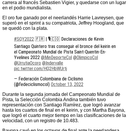
carrera al francés Sebastien Vigier, y quedarse con un lugar
en el podio mundialista.
El oro fue ganado por el neerlandés Harrie Lavreysen, que
superó en el sprint a su compatriota, Jeffrey Hoogland, que
se quedó con la plata.
#SQY2022
🇫🇷 | 🎙️🇨🇴 Declaraciones de Kevin
Santiago Quintero tras conseguir el bronce del keirin en
el Campeonato Mundial de Pista Saint-Quentin-En-
Yvelines 2022
@MinDeporteCol
@OlimpicoCol
@UrrutiaOcoro
@Indervalle
pic.twitter.com/HQ2HbWUrtj
— Federación Colombiana de Ciclismo
(@fedeciclismocol)
October 13, 2022
Durante la segunda jornada del Campeonato Mundial de
Pista, la Selección Colombia Andina también tuvo
representación con Santiago Ramírez, que logró avanzar
hasta los cuartos de final en el keirin, y con Martha Bayona,
que logró el cuarto mejor tiempo en las clasificaciones de la
velocidad, con un registro de 10.483.
Bayona cayó en los octavos de final ante la neerlandesa