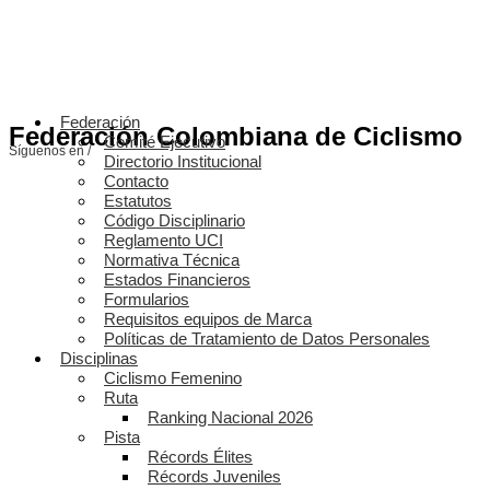
Federación
Federación Colombiana de Ciclismo
Comité Ejecutivo
Síguenos en /
Directorio Institucional
Contacto
Estatutos
Código Disciplinario
Reglamento UCI
Normativa Técnica
Estados Financieros
Formularios
Requisitos equipos de Marca
Políticas de Tratamiento de Datos Personales
Disciplinas
Ciclismo Femenino
Ruta
Ranking Nacional 2026
Pista
Récords Élites
Récords Juveniles