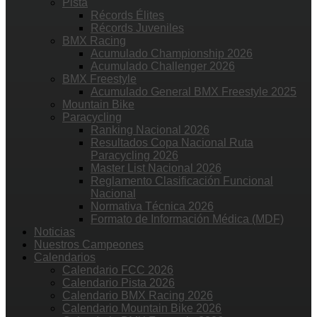
Pista
Récords Élites
Récords Juveniles
BMX Racing
Acumulado Championship 2026
Acumulado Challenger 2026
BMX Freestyle
Acumulado General BMX Freestyle 2025
Mountain Bike
Paracycling
Ranking Nacional 2026
Resultados Copa Nacional Ruta
Paracycling 2026
Master List Nacional 2026
Reglamento Clasificación Funcional
Nacional
Normativa Técnica 2026
Formato de Información Médica (MDF)
Noticias
Nuestros Campeones
Calendarios
Calendario FCC 2026
Calendario Pista 2026
Calendario BMX Racing 2026
Calendario Mountain Bike 2026