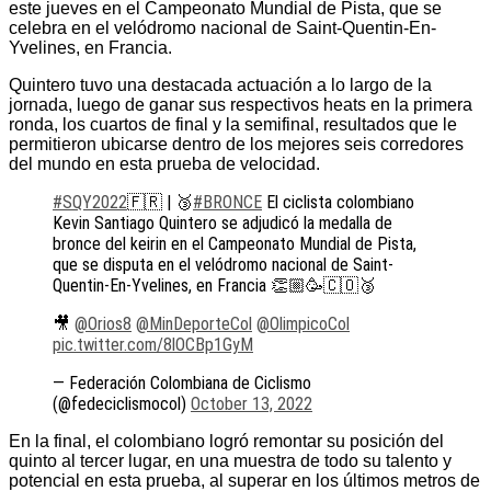
este jueves en el Campeonato Mundial de Pista, que se
celebra en el velódromo nacional de Saint-Quentin-En-
Yvelines, en Francia.
Quintero tuvo una destacada actuación a lo largo de la
jornada, luego de ganar sus respectivos heats en la primera
ronda, los cuartos de final y la semifinal, resultados que le
permitieron ubicarse dentro de los mejores seis corredores
del mundo en esta prueba de velocidad.
#SQY2022
🇫🇷 | 🥉
#BRONCE
El ciclista colombiano
Kevin Santiago Quintero se adjudicó la medalla de
bronce del keirin en el Campeonato Mundial de Pista,
que se disputa en el velódromo nacional de Saint-
Quentin-En-Yvelines, en Francia 👏🏼🥳🇨🇴🥉
🎥
@Orios8
@MinDeporteCol
@OlimpicoCol
pic.twitter.com/8lOCBp1GyM
— Federación Colombiana de Ciclismo
(@fedeciclismocol)
October 13, 2022
En la final, el colombiano logró remontar su posición del
quinto al tercer lugar, en una muestra de todo su talento y
potencial en esta prueba, al superar en los últimos metros de