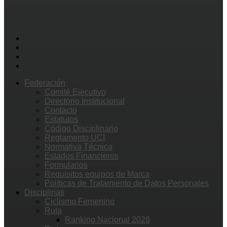
Federación
Comité Ejecutivo
Directorio Institucional
Contacto
Estatutos
Código Disciplinario
Reglamento UCI
Normativa Técnica
Estados Financieros
Formularios
Requisitos equipos de Marca
Políticas de Tratamiento de Datos Personales
Disciplinas
Ciclismo Femenino
Ruta
Ranking Nacional 2026