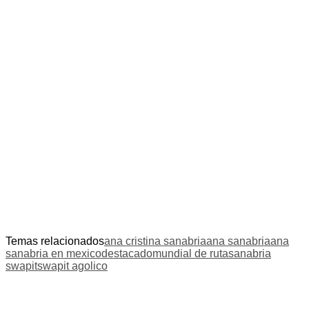
Temas relacionados
ana cristina sanabria
ana sanabria
ana
sanabria en mexico
destacado
mundial de ruta
sanabria
swapit
swapit agolico