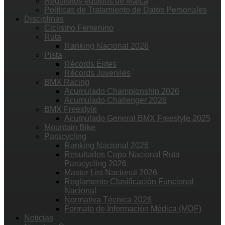
Requisitos equipos de Marca
Políticas de Tratamiento de Datos Personales
Disciplinas
Ciclismo Femenino
Ruta
Ranking Nacional 2026
Pista
Récords Élites
Récords Juveniles
BMX Racing
Acumulado Championship 2026
Acumulado Challenger 2026
BMX Freestyle
Acumulado General BMX Freestyle 2025
Mountain Bike
Paracycling
Ranking Nacional 2026
Resultados Copa Nacional Ruta
Paracycling 2026
Master List Nacional 2026
Reglamento Clasificación Funcional
Nacional
Normativa Técnica 2026
Formato de Información Médica (MDF)
Noticias