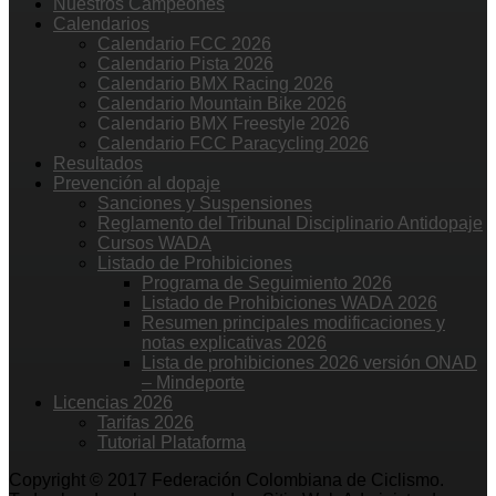
Nuestros Campeones
Calendarios
Calendario FCC 2026
Calendario Pista 2026
Calendario BMX Racing 2026
Calendario Mountain Bike 2026
Calendario BMX Freestyle 2026
Calendario FCC Paracycling 2026
Resultados
Prevención al dopaje
Sanciones y Suspensiones
Reglamento del Tribunal Disciplinario Antidopaje
Cursos WADA
Listado de Prohibiciones
Programa de Seguimiento 2026
Listado de Prohibiciones WADA 2026
Resumen principales modificaciones y
notas explicativas 2026
Lista de prohibiciones 2026 versión ONAD
– Mindeporte
Licencias 2026
Tarifas 2026
Tutorial Plataforma
Copyright © 2017 Federación Colombiana de Ciclismo.