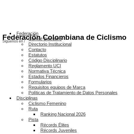
Federación
Federación Colombiana de Ciclismo
Comité Ejecutivo
Síguenos en /
Directorio Institucional
Contacto
Estatutos
Código Disciplinario
Reglamento UCI
Normativa Técnica
Estados Financieros
Formularios
Requisitos equipos de Marca
Políticas de Tratamiento de Datos Personales
Disciplinas
Ciclismo Femenino
Ruta
Ranking Nacional 2026
Pista
Récords Élites
Récords Juveniles