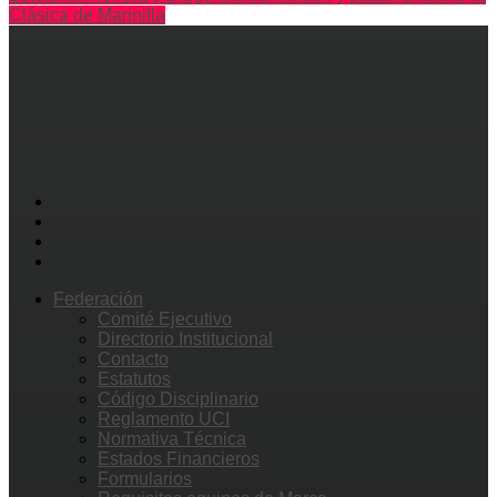
Clásica de Marinilla
Federación
Comité Ejecutivo
Directorio Institucional
Contacto
Estatutos
Código Disciplinario
Reglamento UCI
Normativa Técnica
Estados Financieros
Formularios