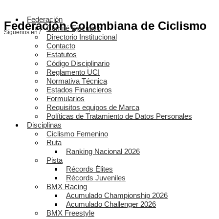
Federación
Federación Colombiana de Ciclismo
Comité Ejecutivo
Síguenos en /
Directorio Institucional
Contacto
Estatutos
Código Disciplinario
Reglamento UCI
Normativa Técnica
Estados Financieros
Formularios
Requisitos equipos de Marca
Políticas de Tratamiento de Datos Personales
Disciplinas
Ciclismo Femenino
Ruta
Ranking Nacional 2026
Pista
Récords Élites
Récords Juveniles
BMX Racing
Acumulado Championship 2026
Acumulado Challenger 2026
BMX Freestyle