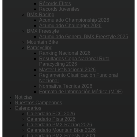
Récords Élites
Récords Juveniles
BMX Racing
Acumulado Championship 2026
Acumulado Challenger 2026
BMX Freestyle
Acumulado General BMX Freestyle 2025
Mountain Bike
Paracycling
Ranking Nacional 2026
Resultados Copa Nacional Ruta
Paracycling 2026
Master List Nacional 2026
Reglamento Clasificación Funcional
Nacional
Normativa Técnica 2026
Formato de Información Médica (MDF)
Noticias
Nuestros Campeones
Calendarios
Calendario FCC 2026
Calendario Pista 2026
Calendario BMX Racing 2026
Calendario Mountain Bike 2026
Calendario BMX Freestyle 2026