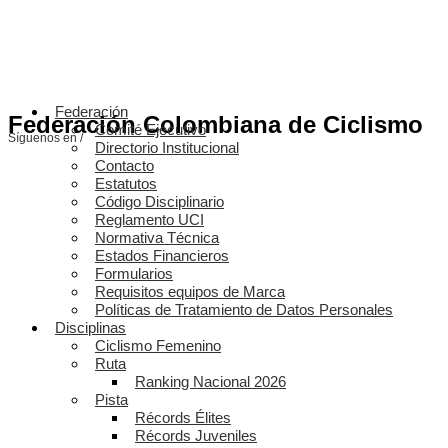
Federación
Federación Colombiana de Ciclismo
Comité Ejecutivo
Síguenos en /
Directorio Institucional
Contacto
Estatutos
Código Disciplinario
Reglamento UCI
Normativa Técnica
Estados Financieros
Formularios
Requisitos equipos de Marca
Políticas de Tratamiento de Datos Personales
Disciplinas
Ciclismo Femenino
Ruta
Ranking Nacional 2026
Pista
Récords Élites
Récords Juveniles