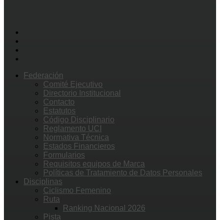
Federación
Comité Ejecutivo
Directorio Institucional
Contacto
Estatutos
Código Disciplinario
Reglamento UCI
Normativa Técnica
Estados Financieros
Formularios
Requisitos equipos de Marca
Políticas de Tratamiento de Datos Personales
Disciplinas
Ciclismo Femenino
Ruta
Ranking Nacional 2026
Pista