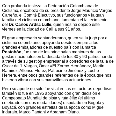
Con profunda tristeza, la Federación Colombiana de
Ciclismo, encabeza de su presidente Jorge Mauricio Vargas
Carreño, el Comité Ejecutivo, sus funcionarios y la gran
familia del ciclismo colombiano, lamentan el fallecimiento
del
Dr.
Carlos Ardila Lulle,
quien nos ha dejado este
viernes en la ciudad de Cali a sus 91 años.
El gran empresario santandereano, quien se la jugó por el
ciclismo colombiano, apoyando desde siempre a los
grandes embajadores de nuestro país con la marca
Postobón,
fue uno de los principales mentores de las
gestas nacionales en la década de los 80 y 90 patrocinando
a través de su gestión empresarial a corredores de la talla de
Oscar de J. Vargas, Ómar «El Zorro» Hernández, Martín
Ramírez, Alfonso Flórez, Patrocinio Jiménez y Lucho
Herrera, entre otros grandes referentes de la época que nos
hicieron vibrar con sus maravillosas actuaciones.
Pero su aporte no solo fue vital en las estructuras deportivas,
también lo fue en 1995 apoyando con gran decisión el
Campeonato Mundial de pista y ruta élite (el último
celebrado con dos modalidades) disputado en Bogotá y
Boyacá, con grandes estrellas de la época como Miguel
Indurain, Marco Pantani y Abraham Olano.