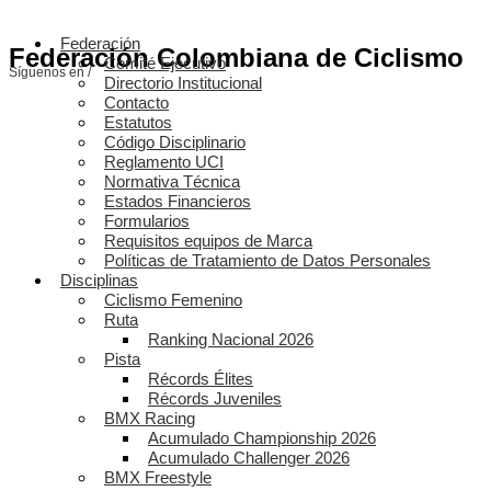
Federación
Federación Colombiana de Ciclismo
Comité Ejecutivo
Síguenos en /
Directorio Institucional
Contacto
Estatutos
Código Disciplinario
Reglamento UCI
Normativa Técnica
Estados Financieros
Formularios
Requisitos equipos de Marca
Políticas de Tratamiento de Datos Personales
Disciplinas
Ciclismo Femenino
Ruta
Ranking Nacional 2026
Pista
Récords Élites
Récords Juveniles
BMX Racing
Acumulado Championship 2026
Acumulado Challenger 2026
BMX Freestyle