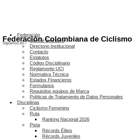
Federación
Federación Colombiana de Ciclismo
Comité Ejecutivo
Síguenos en /
Directorio Institucional
Contacto
Estatutos
Código Disciplinario
Reglamento UCI
Normativa Técnica
Estados Financieros
Formularios
Requisitos equipos de Marca
Políticas de Tratamiento de Datos Personales
Disciplinas
Ciclismo Femenino
Ruta
Ranking Nacional 2026
Pista
Récords Élites
Récords Juveniles