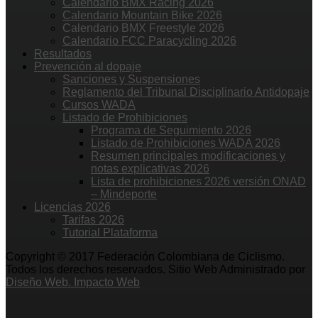
Calendario BMX Racing 2026
Calendario Mountain Bike 2026
Calendario BMX Freestyle 2026
Calendario FCC Paracycling 2026
Resultados
Prevención al dopaje
Sanciones y Suspensiones
Reglamento del Tribunal Disciplinario Antidopaje
Cursos WADA
Listado de Prohibiciones
Programa de Seguimiento 2026
Listado de Prohibiciones WADA 2026
Resumen principales modificaciones y
notas explicativas 2026
Lista de prohibiciones 2026 versión ONAD
– Mindeporte
Licencias 2026
Tarifas 2026
Tutorial Plataforma
Copyright © 2017 Federación Colombiana de Ciclismo.
Todos los derechos reservados. Sitio Web Administrado por
Diseño Web. Impacto Web