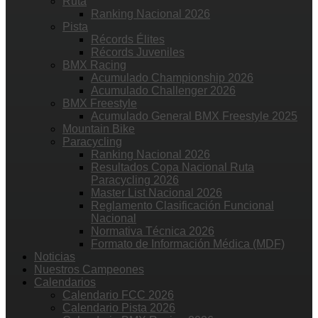
Ruta
Ranking Nacional 2026
Pista
Récords Élites
Récords Juveniles
BMX Racing
Acumulado Championship 2026
Acumulado Challenger 2026
BMX Freestyle
Acumulado General BMX Freestyle 2025
Mountain Bike
Paracycling
Ranking Nacional 2026
Resultados Copa Nacional Ruta
Paracycling 2026
Master List Nacional 2026
Reglamento Clasificación Funcional
Nacional
Normativa Técnica 2026
Formato de Información Médica (MDF)
Noticias
Nuestros Campeones
Calendarios
Calendario FCC 2026
Calendario Pista 2026