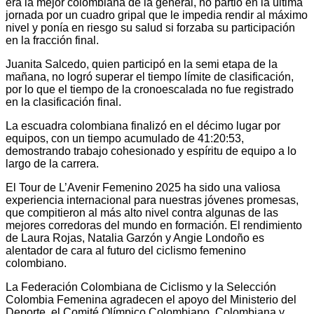
era la mejor colombiana de la general, no partió en la última
jornada por un cuadro gripal que le impedia rendir al máximo
nivel y ponía en riesgo su salud si forzaba su participación
en la fracción final.
Juanita Salcedo, quien participó en la semi etapa de la
mañana, no logró superar el tiempo límite de clasificación,
por lo que el tiempo de la cronoescalada no fue registrado
en la clasificación final.
La escuadra colombiana finalizó en el décimo lugar por
equipos, con un tiempo acumulado de 41:20:53,
demostrando trabajo cohesionado y espíritu de equipo a lo
largo de la carrera.
El Tour de L’Avenir Femenino 2025 ha sido una valiosa
experiencia internacional para nuestras jóvenes promesas,
que compitieron al más alto nivel contra algunas de las
mejores corredoras del mundo en formación. El rendimiento
de Laura Rojas, Natalia Garzón y Angie Londoño es
alentador de cara al futuro del ciclismo femenino
colombiano.
La Federación Colombiana de Ciclismo y la Selección
Colombia Femenina agradecen el apoyo del Ministerio del
Deporte, el Comité Olímpico Colombiano, Colombiana y