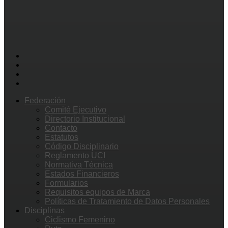
Federación
Comité Ejecutivo
Directorio Institucional
Contacto
Estatutos
Código Disciplinario
Reglamento UCI
Normativa Técnica
Estados Financieros
Formularios
Requisitos equipos de Marca
Políticas de Tratamiento de Datos Personales
Disciplinas
Ciclismo Femenino