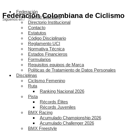
Federación
Federación Colombiana de Ciclismo
Comité Ejecutivo
Síguenos en /
Directorio Institucional
Contacto
Estatutos
Código Disciplinario
Reglamento UCI
Normativa Técnica
Estados Financieros
Formularios
Requisitos equipos de Marca
Políticas de Tratamiento de Datos Personales
Disciplinas
Ciclismo Femenino
Ruta
Ranking Nacional 2026
Pista
Récords Élites
Récords Juveniles
BMX Racing
Acumulado Championship 2026
Acumulado Challenger 2026
BMX Freestyle