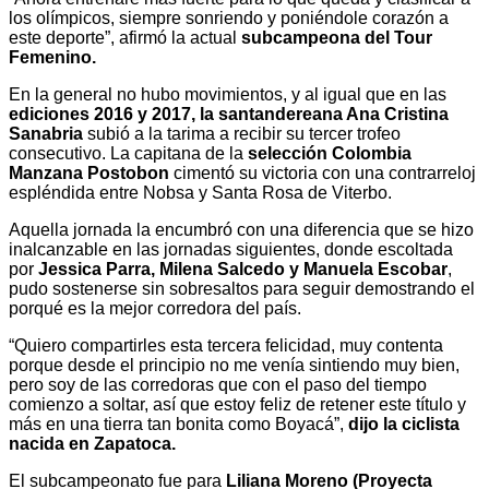
los olímpicos, siempre sonriendo y poniéndole corazón a
este deporte”, afirmó la actual
subcampeona del Tour
Femenino.
En la general no hubo movimientos, y al igual que en las
ediciones 2016 y 2017, la santandereana Ana Cristina
Sanabria
subió a la tarima a recibir su tercer trofeo
consecutivo. La capitana de la
selección Colombia
Manzana Postobon
cimentó su victoria con una contrarreloj
espléndida entre Nobsa y Santa Rosa de Viterbo.
Aquella jornada la encumbró con una diferencia que se hizo
inalcanzable en las jornadas siguientes, donde escoltada
por
Jessica Parra, Milena Salcedo y Manuela Escobar
,
pudo sostenerse sin sobresaltos para seguir demostrando el
porqué es la mejor corredora del país.
“Quiero compartirles esta tercera felicidad, muy contenta
porque desde el principio no me venía sintiendo muy bien,
pero soy de las corredoras que con el paso del tiempo
comienzo a soltar, así que estoy feliz de retener este título y
más en una tierra tan bonita como Boyacá”,
dijo la ciclista
nacida en Zapatoca.
El subcampeonato fue para
Liliana Moreno (Proyecta