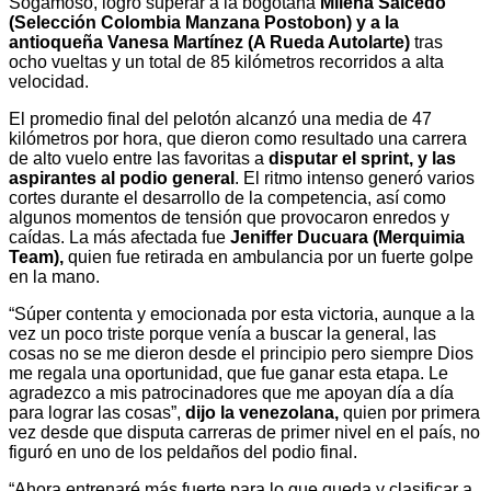
Sogamoso, logró superar a la bogotana
Milena Salcedo
(Selección Colombia Manzana Postobon) y a la
antioqueña Vanesa Martínez (A Rueda Autolarte)
tras
ocho vueltas y un total de 85 kilómetros recorridos a alta
velocidad.
El promedio final del pelotón alcanzó una media de 47
kilómetros por hora, que dieron como resultado una carrera
de alto vuelo entre las favoritas a
disputar el sprint, y las
aspirantes al podio general
. El ritmo intenso generó varios
cortes durante el desarrollo de la competencia, así como
algunos momentos de tensión que provocaron enredos y
caídas. La más afectada fue
Jeniffer Ducuara (Merquimia
Team),
quien fue retirada en ambulancia por un fuerte golpe
en la mano.
“Súper contenta y emocionada por esta victoria, aunque a la
vez un poco triste porque venía a buscar la general, las
cosas no se me dieron desde el principio pero siempre Dios
me regala una oportunidad, que fue ganar esta etapa. Le
agradezco a mis patrocinadores que me apoyan día a día
para lograr las cosas”,
dijo la venezolana,
quien por primera
vez desde que disputa carreras de primer nivel en el país, no
figuró en uno de los peldaños del podio final.
“Ahora entrenaré más fuerte para lo que queda y clasificar a