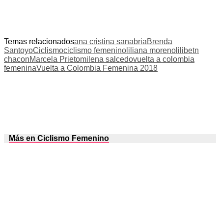
Temas relacionados
ana cristina sanabria
Brenda
Santoyo
Ciclismo
ciclismo femenino
liliana moreno
lilibetn
chacon
Marcela Prieto
milena salcedo
vuelta a colombia
femenina
Vuelta a Colombia Femenina 2018
Más en Ciclismo Femenino