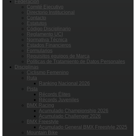
Federación
Comité Ejecutivo
Directorio Institucional
Contacto
Estatutos
Código Disciplinario
Reglamento UCI
Normativa Técnica
Estados Financieros
Formularios
Requisitos equipos de Marca
Políticas de Tratamiento de Datos Personales
Disciplinas
Ciclismo Femenino
Ruta
Ranking Nacional 2026
Pista
Récords Élites
Récords Juveniles
BMX Racing
Acumulado Championship 2026
Acumulado Challenger 2026
BMX Freestyle
Acumulado General BMX Freestyle 2025
Mountain Bike