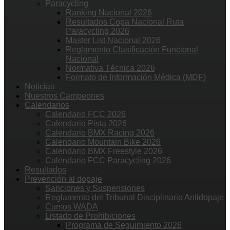
Paracycling
Ranking Nacional 2026
Resultados Copa Nacional Ruta
Paracycling 2026
Master List Nacional 2026
Reglamento Clasificación Funcional
Nacional
Normativa Técnica 2026
Formato de Información Médica (MDF)
Noticias
Nuestros Campeones
Calendarios
Calendario FCC 2026
Calendario Pista 2026
Calendario BMX Racing 2026
Calendario Mountain Bike 2026
Calendario BMX Freestyle 2026
Calendario FCC Paracycling 2026
Resultados
Prevención al dopaje
Sanciones y Suspensiones
Reglamento del Tribunal Disciplinario Antidopaje
Cursos WADA
Listado de Prohibiciones
Programa de Seguimiento 2026