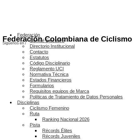
Federación
Federación Colombiana de Ciclismo
Comité Ejecutivo
Síguenos en /
Directorio Institucional
Contacto
Estatutos
Código Disciplinario
Reglamento UCI
Normativa Técnica
Estados Financieros
Formularios
Requisitos equipos de Marca
Políticas de Tratamiento de Datos Personales
Disciplinas
Ciclismo Femenino
Ruta
Ranking Nacional 2026
Pista
Récords Élites
Récords Juveniles