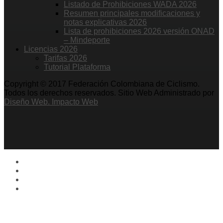
Listado de Prohibiciones WADA 2026
Resumen principales modificaciones y
notas explicativas 2026
Lista de prohibiciones 2026 versión ONAD
– Mindeporte
Licencias 2026
Tarifas 2026
Tutorial Plataforma
Copyright © 2017 Federación Colombiana de Ciclismo.
Todos los derechos reservados. Sitio Web Administrado por
Diseño Web. Impacto Web