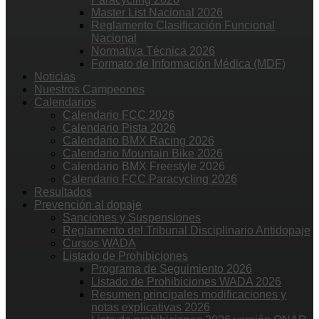
Master List Nacional 2026
Reglamento Clasificación Funcional
Nacional
Normativa Técnica 2026
Formato de Información Médica (MDF)
Noticias
Nuestros Campeones
Calendarios
Calendario FCC 2026
Calendario Pista 2026
Calendario BMX Racing 2026
Calendario Mountain Bike 2026
Calendario BMX Freestyle 2026
Calendario FCC Paracycling 2026
Resultados
Prevención al dopaje
Sanciones y Suspensiones
Reglamento del Tribunal Disciplinario Antidopaje
Cursos WADA
Listado de Prohibiciones
Programa de Seguimiento 2026
Listado de Prohibiciones WADA 2026
Resumen principales modificaciones y
notas explicativas 2026