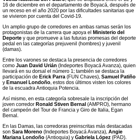
16 de diciembre en el departamento de Boyacá, después de
un receso en el año 2020 por las dificultades sanitarias que
se vivieron por cuenta del Covid-19.
Un amplio grupo de corredores en ambas ramas serán los
protagonistas de la carrera que apoya el
Ministerio del
Deporte
y que promueve a las futuras promesas del deporte
pedal en las categorías prejuvenil (hombres) y juvenil
(damas).
Entre los varones se destaca la presencia de corredores
como
Juan David Urián
(Indeportes Boyacá Avanza), quien
llevará en su dorsal el número 1; también se destaca la
participación de
Erick Parra
(FUN Chaves),
Samuel Patiño
y
Emanuel Londoño
, estos dos últimos visten los colores
de la escuadra Antioquia Potencia.
Así mismo, en esta categoría sobresale la inscripción del
joven corredor
Ronald Stiven Bernal
(AMPRO), hermano
del campeón del Tour de Francia y Giro de Italia, Egan
Bernal.
En las Damas, las corredoras preinscritas más destacadas
son
Sara Moreno
(Indeportes Boyacá Avanza),
Angie
Mariana Londoño
(Antioquia) y
Gabriela López
(PAD).