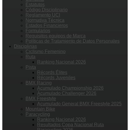
Estatutos
Código Disciplinario
Reglamento UCI
Normativa Técnica
Estados Financieros
Formularios
Requisitos equipos de Marca
Políticas de Tratamiento de Datos Personales
Disciplinas
Ciclismo Femenino
Ruta
Ranking Nacional 2026
Pista
Récords Élites
Récords Juveniles
BMX Racing
Acumulado Championship 2026
Acumulado Challenger 2026
BMX Freestyle
Acumulado General BMX Freestyle 2025
Mountain Bike
Paracycling
Ranking Nacional 2026
Resultados Copa Nacional Ruta
Paracycling 2026