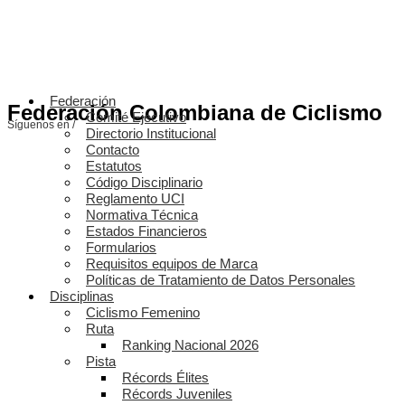
Federación
Federación Colombiana de Ciclismo
Comité Ejecutivo
Síguenos en /
Directorio Institucional
Contacto
Estatutos
Código Disciplinario
Reglamento UCI
Normativa Técnica
Estados Financieros
Formularios
Requisitos equipos de Marca
Políticas de Tratamiento de Datos Personales
Disciplinas
Ciclismo Femenino
Ruta
Ranking Nacional 2026
Pista
Récords Élites
Récords Juveniles