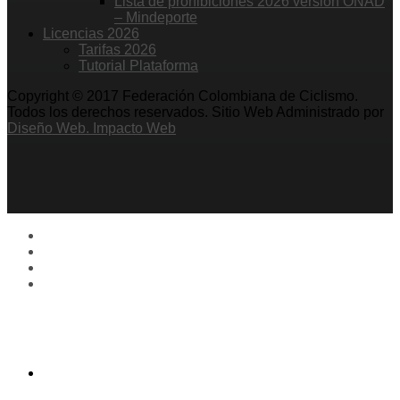
Lista de prohibiciones 2026 versión ONAD
– Mindeporte
Licencias 2026
Tarifas 2026
Tutorial Plataforma
Copyright © 2017 Federación Colombiana de Ciclismo.
Todos los derechos reservados. Sitio Web Administrado por
Diseño Web. Impacto Web