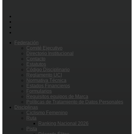
Federación
Comité Ejecutivo
Directorio Institucional
Contacto
Estatutos
Código Disciplinario
Reglamento UCI
Normativa Técnica
Estados Financieros
Formularios
Requisitos equipos de Marca
Políticas de Tratamiento de Datos Personales
Disciplinas
Ciclismo Femenino
Ruta
Ranking Nacional 2026
Pista