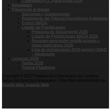
Calendario FCC Paracycling 2026
Resultados
Prevención al dopaje
Sanciones y Suspensiones
Reglamento del Tribunal Disciplinario Antidopaje
Cursos WADA
Listado de Prohibiciones
Programa de Seguimiento 2026
Listado de Prohibiciones WADA 2026
Resumen principales modificaciones y
notas explicativas 2026
Lista de prohibiciones 2026 versión ONAD
– Mindeporte
Licencias 2026
Tarifas 2026
Tutorial Plataforma
Copyright © 2017 Federación Colombiana de Ciclismo.
Todos los derechos reservados. Sitio Web Administrado por
Diseño Web. Impacto Web