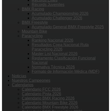
Récords Élites
Récords Juveniles
BMX Racing
Acumulado Championship 2026
Acumulado Challenger 2026
BMX Freestyle
Acumulado General BMX Freestyle 2025
Mountain Bike
Paracycling
Ranking Nacional 2026
Resultados Copa Nacional Ruta
Paracycling 2026
Master List Nacional 2026
Reglamento Clasificación Funcional
Nacional
Normativa Técnica 2026
Formato de Información Médica (MDF)
Noticias
Nuestros Campeones
Calendarios
Calendario FCC 2026
Calendario Pista 2026
Calendario BMX Racing 2026
Calendario Mountain Bike 2026
Calendario BMX Freestyle 2026