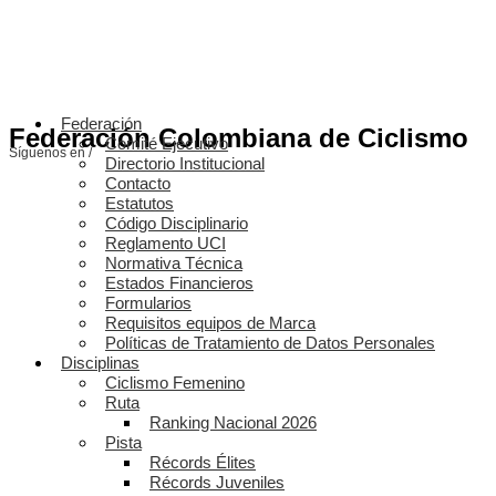
Federación
Federación Colombiana de Ciclismo
Comité Ejecutivo
Síguenos en /
Directorio Institucional
Contacto
Estatutos
Código Disciplinario
Reglamento UCI
Normativa Técnica
Estados Financieros
Formularios
Requisitos equipos de Marca
Políticas de Tratamiento de Datos Personales
Disciplinas
Ciclismo Femenino
Ruta
Ranking Nacional 2026
Pista
Récords Élites
Récords Juveniles