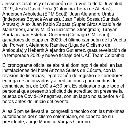
Jeisson Casallas y el campeón de la Vuelta de la Juventud
2019, Jesús David Peña (Colombia Tierra de Atletas);
Anderson Arboleda (EPM Scott), Juan Alejandro Umba
(Indeportes Boyacá Avanza), Juan Pablo Sossa (Sundark
Arawak), Alex Juan Pablo Zapata (Super Giros Alcaldía de
Manizales), Jhony Millán (Bicicletas Strongman); Brayan
Borda y Juan Esteban Guerrero (Colnago CM Team),
ganadores de etapa en 2020; el último campeón de la Vuelta
del Porvenir, Alejandro Ramírez (Liga de Ciclismo de
Antioquia) y Heberth Alejandro Gutiérrez, grata revelación de
la temporada 2020 y nuevo fichaje del UAE Team Colombia.
El cronograma oficial se abrirá el domingo 4 de abril en las
instalaciones del hotel Arizona Suites de Cúcuta, con la
revisión de licencias, legalización de registro de corredores,
entrega de autorizados y acreditaciones para medios de
comunicación, de 1:00 a 4:30 pm. Es obligatorio que todo el
personal que presentó solicitud de acreditación presente la
prueba de Covid-19 negativa, con un lapso no superior a 48
horas antes del inicio del evento.
A las 5 pm se llevará el congresillo técnico con las máximas
autoridades del ciclismo colombiano, en cabeza de su
presidente, Jorge Mauricio Vargas Carreño.