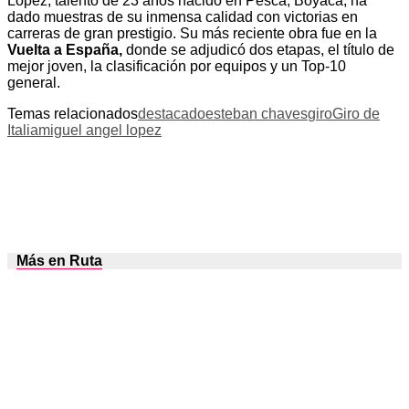
López, talento de 23 años nacido en Pesca, Boyacá, ha
dado muestras de su inmensa calidad con victorias en
carreras de gran prestigio. Su más reciente obra fue en la
Vuelta a España,
donde se adjudicó dos etapas, el título de
mejor joven, la clasificación por equipos y un Top-10
general.
Temas relacionados
destacado
esteban chaves
giro
Giro de
Italia
miguel angel lopez
Más en Ruta