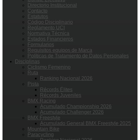
Directorio Institucional
Contacto
Estatutos
Código Disciplinario
Reglamento UCI
Normativa Técnica
Estados Financieros
Formularios
Requisitos equipos de Marca
Políticas de Tratamiento de Datos Personales
Disciplinas
Ciclismo Femenino
Ruta
Ranking Nacional 2026
Pista
Récords Élites
Récords Juveniles
BMX Racing
Acumulado Championship 2026
Acumulado Challenger 2026
BMX Freestyle
Acumulado General BMX Freestyle 2025
Mountain Bike
Paracycling