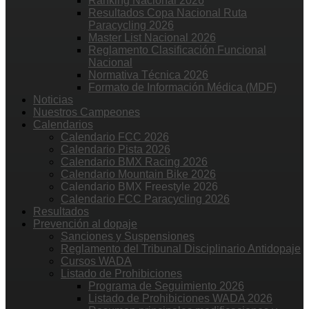
Ranking Nacional 2026
Resultados Copa Nacional Ruta
Paracycling 2026
Master List Nacional 2026
Reglamento Clasificación Funcional
Nacional
Normativa Técnica 2026
Formato de Información Médica (MDF)
Noticias
Nuestros Campeones
Calendarios
Calendario FCC 2026
Calendario Pista 2026
Calendario BMX Racing 2026
Calendario Mountain Bike 2026
Calendario BMX Freestyle 2026
Calendario FCC Paracycling 2026
Resultados
Prevención al dopaje
Sanciones y Suspensiones
Reglamento del Tribunal Disciplinario Antidopaje
Cursos WADA
Listado de Prohibiciones
Programa de Seguimiento 2026
Listado de Prohibiciones WADA 2026