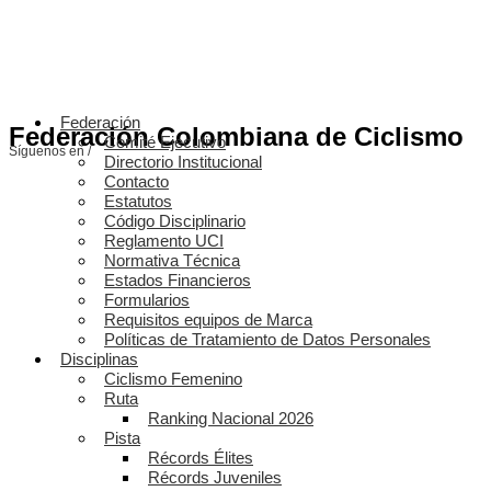
Federación
Federación Colombiana de Ciclismo
Comité Ejecutivo
Síguenos en /
Directorio Institucional
Contacto
Estatutos
Código Disciplinario
Reglamento UCI
Normativa Técnica
Estados Financieros
Formularios
Requisitos equipos de Marca
Políticas de Tratamiento de Datos Personales
Disciplinas
Ciclismo Femenino
Ruta
Ranking Nacional 2026
Pista
Récords Élites
Récords Juveniles