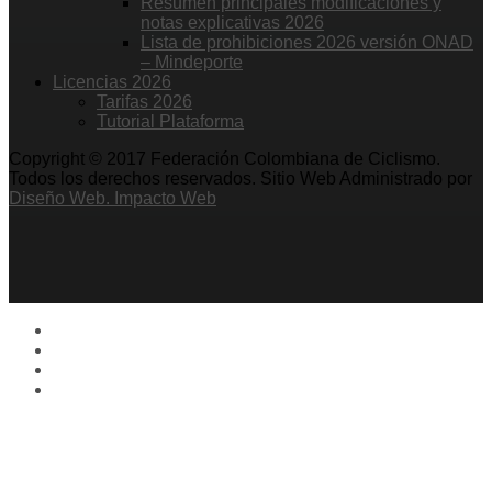
Resumen principales modificaciones y
notas explicativas 2026
Lista de prohibiciones 2026 versión ONAD
– Mindeporte
Licencias 2026
Tarifas 2026
Tutorial Plataforma
Copyright © 2017 Federación Colombiana de Ciclismo.
Todos los derechos reservados. Sitio Web Administrado por
Diseño Web. Impacto Web