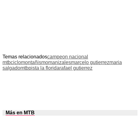
Temas relacionados
campeon nacional
mtb
ciclomontañismo
manizales
marcelo gutierrez
maria
salgado
mtb
pista la florida
rafael gutierrez
Más en MTB