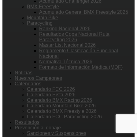
Acumulado Challenger 2026
BMX Freestyle
Acumulado General BMX Freestyle 2025
Mountain Bike
Paracycling
Ranking Nacional 2026
Resultados Copa Nacional Ruta
Paracycling 2026
Master List Nacional 2026
Reglamento Clasificación Funcional
Nacional
Normativa Técnica 2026
Formato de Información Médica (MDF)
Noticias
Nuestros Campeones
Calendarios
Calendario FCC 2026
Calendario Pista 2026
Calendario BMX Racing 2026
Calendario Mountain Bike 2026
Calendario BMX Freestyle 2026
Calendario FCC Paracycling 2026
Resultados
Prevención al dopaje
Sanciones y Suspensiones