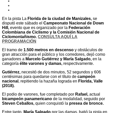
En la pista La
Florida de la ciudad de Manizales,
se
disputó este sábado el
Campeonato Nacional de Down
Hill,
evento que es organizado por la
Federación
Colombiana de Ciclismo y la Comisión Nacional de
Ciclomontañismo.
CONSULTA AQUÍ LA
PROGRAMACIÓN
El tramo de
1.500 metros en descenso
y obstáculos de
gran atracción para el público y los corredores, dejó como
ganadores a
Marcelo Gutiérrez y María Salgado,
en la
categoría
élite varones y damas,
respectivamente.
Gutiérrez,
necesitó de dos minutos, 52 segundos y 606
centésimas para quedarse con el título de
campeón
nacional
, repitiendo la hazaña lograda en
Florida, Valle
(2018).
El podio de varones, fue completado por
Rafael,
actual
bicampeón panamericano
de la modalidad, seguido por
Steven Ceballos,
quien conquistó la
presea de bronce.
Entre tanto,
María Salgado
por las damas, batió la pista en