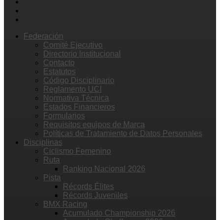
Federación
Comité Ejecutivo
Directorio Institucional
Contacto
Estatutos
Código Disciplinario
Reglamento UCI
Normativa Técnica
Estados Financieros
Formularios
Requisitos equipos de Marca
Políticas de Tratamiento de Datos Personales
Disciplinas
Ciclismo Femenino
Ruta
Ranking Nacional 2026
Pista
Récords Élites
Récords Juveniles
BMX Racing
Acumulado Championship 2026