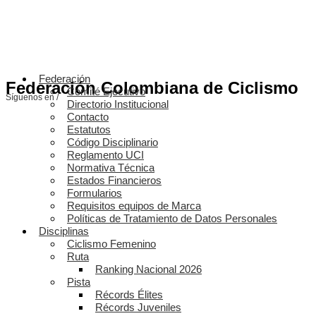
Federación
Federación Colombiana de Ciclismo
Comité Ejecutivo
Síguenos en /
Directorio Institucional
Contacto
Estatutos
Código Disciplinario
Reglamento UCI
Normativa Técnica
Estados Financieros
Formularios
Requisitos equipos de Marca
Políticas de Tratamiento de Datos Personales
Disciplinas
Ciclismo Femenino
Ruta
Ranking Nacional 2026
Pista
Récords Élites
Récords Juveniles