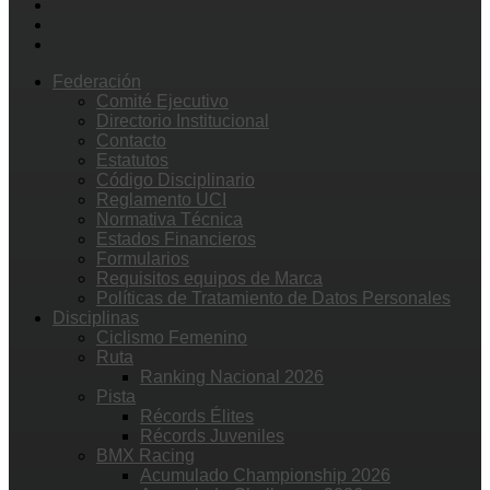
Federación
Comité Ejecutivo
Directorio Institucional
Contacto
Estatutos
Código Disciplinario
Reglamento UCI
Normativa Técnica
Estados Financieros
Formularios
Requisitos equipos de Marca
Políticas de Tratamiento de Datos Personales
Disciplinas
Ciclismo Femenino
Ruta
Ranking Nacional 2026
Pista
Récords Élites
Récords Juveniles
BMX Racing
Acumulado Championship 2026