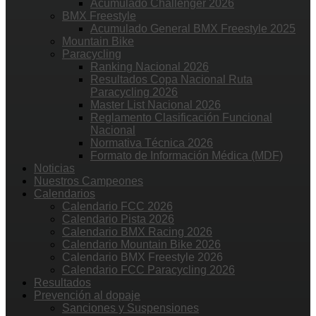
Acumulado Challenger 2026
BMX Freestyle
Acumulado General BMX Freestyle 2025
Mountain Bike
Paracycling
Ranking Nacional 2026
Resultados Copa Nacional Ruta
Paracycling 2026
Master List Nacional 2026
Reglamento Clasificación Funcional
Nacional
Normativa Técnica 2026
Formato de Información Médica (MDF)
Noticias
Nuestros Campeones
Calendarios
Calendario FCC 2026
Calendario Pista 2026
Calendario BMX Racing 2026
Calendario Mountain Bike 2026
Calendario BMX Freestyle 2026
Calendario FCC Paracycling 2026
Resultados
Prevención al dopaje
Sanciones y Suspensiones