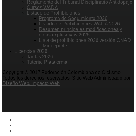
Reglamento del Tribunal Disciplinario Antidopaje
Cursos WADA
Listado de Prohibiciones
Programa de Seguimiento 2026
Listado de Prohibiciones WADA 2026
Resumen principales modificaciones y
notas explicativas 2026
Lista de prohibiciones 2026 versión ONAD
– Mindeporte
Licencias 2026
Tarifas 2026
Tutorial Plataforma
Copyright © 2017 Federación Colombiana de Ciclismo.
Todos los derechos reservados. Sitio Web Administrado por
Diseño Web. Impacto Web