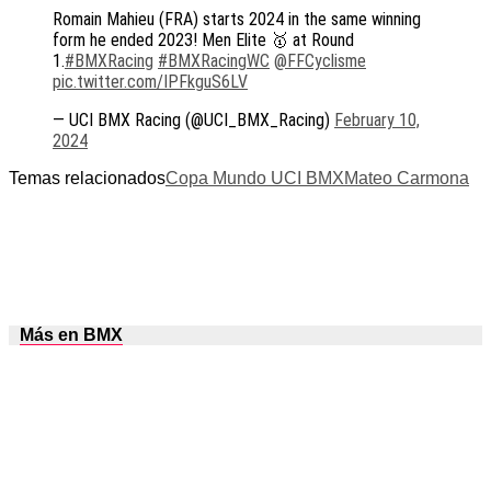
Romain Mahieu (FRA) starts 2024 in the same winning
form he ended 2023! Men Elite 🥇 at Round
1.
#BMXRacing
#BMXRacingWC
@FFCyclisme
pic.twitter.com/IPFkguS6LV
— UCI BMX Racing (@UCI_BMX_Racing)
February 10,
2024
Temas relacionados
Copa Mundo UCI BMX
Mateo Carmona
Más en BMX