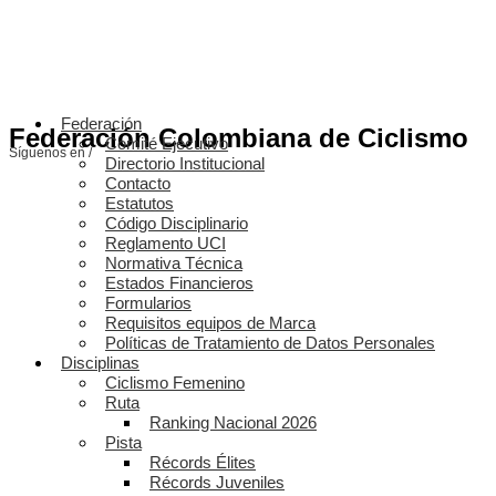
Federación
Federación Colombiana de Ciclismo
Comité Ejecutivo
Síguenos en /
Directorio Institucional
Contacto
Estatutos
Código Disciplinario
Reglamento UCI
Normativa Técnica
Estados Financieros
Formularios
Requisitos equipos de Marca
Políticas de Tratamiento de Datos Personales
Disciplinas
Ciclismo Femenino
Ruta
Ranking Nacional 2026
Pista
Récords Élites
Récords Juveniles