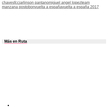
chaves
fcc
jarlinson pantano
miguel angel lopez
team
manzana postobon
vuelta a españa
vuelta a españa 2017
Más en Ruta