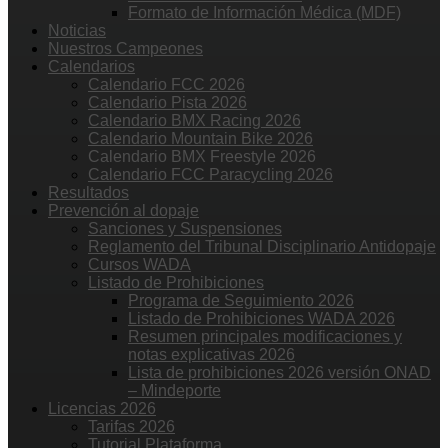
Formato de Información Médica (MDF)
Noticias
Nuestros Campeones
Calendarios
Calendario FCC 2026
Calendario Pista 2026
Calendario BMX Racing 2026
Calendario Mountain Bike 2026
Calendario BMX Freestyle 2026
Calendario FCC Paracycling 2026
Resultados
Prevención al dopaje
Sanciones y Suspensiones
Reglamento del Tribunal Disciplinario Antidopaje
Cursos WADA
Listado de Prohibiciones
Programa de Seguimiento 2026
Listado de Prohibiciones WADA 2026
Resumen principales modificaciones y
notas explicativas 2026
Lista de prohibiciones 2026 versión ONAD
– Mindeporte
Licencias 2026
Tarifas 2026
Tutorial Plataforma