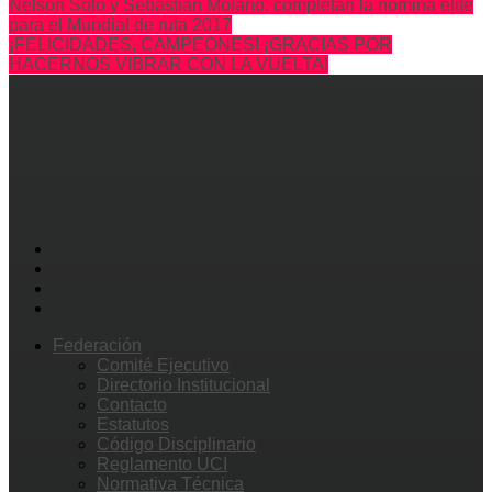
Nelson Soto y Sebastián Molano, completan la nómina élite
para el Mundial de ruta 2017
¡FELICIDADES, CAMPEONES! ¡GRACIAS POR
HACERNOS VIBRAR CON LA VUELTA!
Federación
Comité Ejecutivo
Directorio Institucional
Contacto
Estatutos
Código Disciplinario
Reglamento UCI
Normativa Técnica