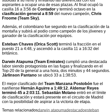
subidas a su ritmo y limitando las diferencias con los
aspirantes a ocupar una de esas plazas. Al final ocupó la
casilla 16 a 3:56 de
Contador
y terminó octavo en la
clasificación general a 8:59
del nuevo campeón,
Chris
Froome (Team Sky).
Además, el colombiano fue segundo en la clasificación de la
montaña y subirá al podio como campeón de los jóvenes y
ganador de la clasificación por equipos.
Esteban Chaves (Orica Scott)
terminó la fracción en el
puesto 21 a 4:48, y ascendió a la casilla 11 a 16:32 del
británico.
Darwin Atapuma (Team Emirates)
cumplió una destacada
labor siendo protagonista en las fugas y finalizando en el
Top-20 de la general a una hora, dos minutos y 44 segundos.
Járlinson Pantano
se ubicó 33 a 1:38:53.
El mejor clasificado del
Team Manzana Postobón
fue el
nariñense
Hernán Aguirre a 1:49:12.
Aldemar Reyes
terminó 45 a 2:03:11.
Sebastián Molano
entró en el límite
de clasificación y estará presente en el circuito de Madrid
con la posibilidad de aspirar a la victoria de etapa.
Temas relacionados
darwin atapuma
destacado
esteban