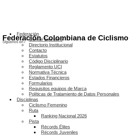
Federación
Federación Colombiana de Ciclismo
Comité Ejecutivo
Síguenos en /
Directorio Institucional
Contacto
Estatutos
Código Disciplinario
Reglamento UCI
Normativa Técnica
Estados Financieros
Formularios
Requisitos equipos de Marca
Políticas de Tratamiento de Datos Personales
Disciplinas
Ciclismo Femenino
Ruta
Ranking Nacional 2026
Pista
Récords Élites
Récords Juveniles