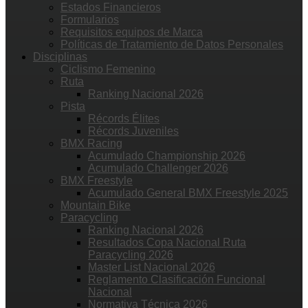
Estados Financieros
Formularios
Requisitos equipos de Marca
Políticas de Tratamiento de Datos Personales
Disciplinas
Ciclismo Femenino
Ruta
Ranking Nacional 2026
Pista
Récords Élites
Récords Juveniles
BMX Racing
Acumulado Championship 2026
Acumulado Challenger 2026
BMX Freestyle
Acumulado General BMX Freestyle 2025
Mountain Bike
Paracycling
Ranking Nacional 2026
Resultados Copa Nacional Ruta
Paracycling 2026
Master List Nacional 2026
Reglamento Clasificación Funcional
Nacional
Normativa Técnica 2026