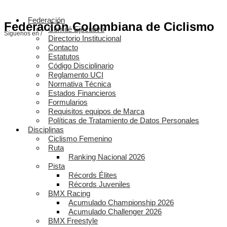
Federación
Federación Colombiana de Ciclismo
Comité Ejecutivo
Síguenos en /
Directorio Institucional
Contacto
Estatutos
Código Disciplinario
Reglamento UCI
Normativa Técnica
Estados Financieros
Formularios
Requisitos equipos de Marca
Políticas de Tratamiento de Datos Personales
Disciplinas
Ciclismo Femenino
Ruta
Ranking Nacional 2026
Pista
Récords Élites
Récords Juveniles
BMX Racing
Acumulado Championship 2026
Acumulado Challenger 2026
BMX Freestyle