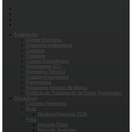
Federación
Comité Ejecutivo
Directorio Institucional
Contacto
Estatutos
Código Disciplinario
Reglamento UCI
Normativa Técnica
Estados Financieros
Formularios
Requisitos equipos de Marca
Políticas de Tratamiento de Datos Personales
Disciplinas
Ciclismo Femenino
Ruta
Ranking Nacional 2026
Pista
Récords Élites
Récords Juveniles