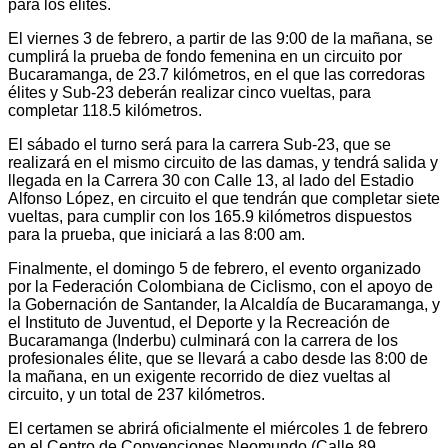
para los élites.
El viernes 3 de febrero, a partir de las 9:00 de la mañana, se
cumplirá la prueba de fondo femenina en un circuito por
Bucaramanga, de 23.7 kilómetros, en el que las corredoras
élites y Sub-23 deberán realizar cinco vueltas, para
completar 118.5 kilómetros.
El sábado el turno será para la carrera Sub-23, que se
realizará en el mismo circuito de las damas, y tendrá salida y
llegada en la Carrera 30 con Calle 13, al lado del Estadio
Alfonso López, en circuito el que tendrán que completar siete
vueltas, para cumplir con los 165.9 kilómetros dispuestos
para la prueba, que iniciará a las 8:00 am.
Finalmente, el domingo 5 de febrero, el evento organizado
por la Federación Colombiana de Ciclismo, con el apoyo de
la Gobernación de Santander, la Alcaldía de Bucaramanga, y
el Instituto de Juventud, el Deporte y la Recreación de
Bucaramanga (Inderbu) culminará con la carrera de los
profesionales élite, que se llevará a cabo desde las 8:00 de
la mañana, en un exigente recorrido de diez vueltas al
circuito, y un total de 237 kilómetros.
El certamen se abrirá oficialmente el miércoles 1 de febrero
en el Centro de Convenciones Neomundo (Calle 89