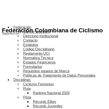
Federación
Federación Colombiana de Ciclismo
Comité Ejecutivo
Síguenos en /
Directorio Institucional
Contacto
Estatutos
Código Disciplinario
Reglamento UCI
Normativa Técnica
Estados Financieros
Formularios
Requisitos equipos de Marca
Políticas de Tratamiento de Datos Personales
Disciplinas
Ciclismo Femenino
Ruta
Ranking Nacional 2026
Pista
Récords Élites
Récords Juveniles