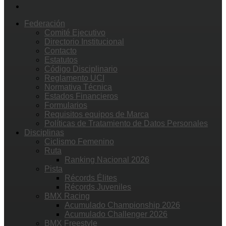
Federación
Comité Ejecutivo
Directorio Institucional
Contacto
Estatutos
Código Disciplinario
Reglamento UCI
Normativa Técnica
Estados Financieros
Formularios
Requisitos equipos de Marca
Políticas de Tratamiento de Datos Personales
Disciplinas
Ciclismo Femenino
Ruta
Ranking Nacional 2026
Pista
Récords Élites
Récords Juveniles
BMX Racing
Acumulado Championship 2026
Acumulado Challenger 2026
BMX Freestyle