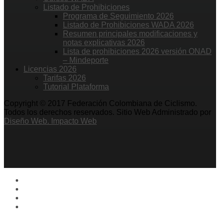
Listado de Prohibiciones
Programa de Seguimiento 2026
Listado de Prohibiciones WADA 2026
Resumen principales modificaciones y
notas explicativas 2026
Lista de prohibiciones 2026 versión ONAD
– Mindeporte
Licencias 2026
Tarifas 2026
Tutorial Plataforma
Copyright © 2017 Federación Colombiana de Ciclismo.
Todos los derechos reservados. Sitio Web Administrado por
Diseño Web. Impacto Web