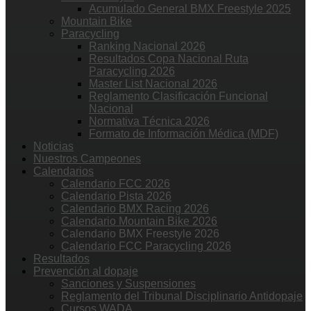
Acumulado General BMX Freestyle 2025
Mountain Bike
Paracycling
Ranking Nacional 2026
Resultados Copa Nacional Ruta
Paracycling 2026
Master List Nacional 2026
Reglamento Clasificación Funcional
Nacional
Normativa Técnica 2026
Formato de Información Médica (MDF)
Noticias
Nuestros Campeones
Calendarios
Calendario FCC 2026
Calendario Pista 2026
Calendario BMX Racing 2026
Calendario Mountain Bike 2026
Calendario BMX Freestyle 2026
Calendario FCC Paracycling 2026
Resultados
Prevención al dopaje
Sanciones y Suspensiones
Reglamento del Tribunal Disciplinario Antidopaje
Cursos WADA