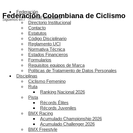
Federación
Federación Colombiana de Ciclismo
Comité Ejecutivo
Síguenos en /
Directorio Institucional
Contacto
Estatutos
Código Disciplinario
Reglamento UCI
Normativa Técnica
Estados Financieros
Formularios
Requisitos equipos de Marca
Políticas de Tratamiento de Datos Personales
Disciplinas
Ciclismo Femenino
Ruta
Ranking Nacional 2026
Pista
Récords Élites
Récords Juveniles
BMX Racing
Acumulado Championship 2026
Acumulado Challenger 2026
BMX Freestyle