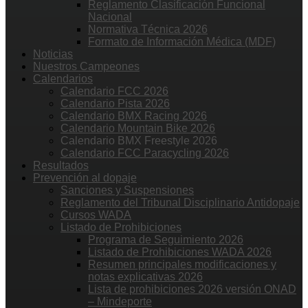
Reglamento Clasificación Funcional
Nacional
Normativa Técnica 2026
Formato de Información Médica (MDF)
Noticias
Nuestros Campeones
Calendarios
Calendario FCC 2026
Calendario Pista 2026
Calendario BMX Racing 2026
Calendario Mountain Bike 2026
Calendario BMX Freestyle 2026
Calendario FCC Paracycling 2026
Resultados
Prevención al dopaje
Sanciones y Suspensiones
Reglamento del Tribunal Disciplinario Antidopaje
Cursos WADA
Listado de Prohibiciones
Programa de Seguimiento 2026
Listado de Prohibiciones WADA 2026
Resumen principales modificaciones y
notas explicativas 2026
Lista de prohibiciones 2026 versión ONAD
– Mindeporte