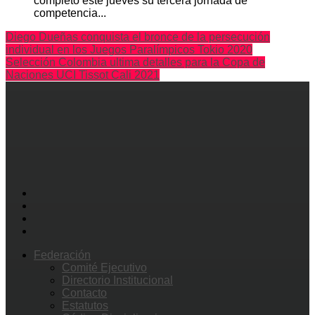
completó este jueves su tercera jornada de
competencia...
Diego Dueñas conquista el bronce de la persecución
individual en los Juegos Paralímpicos Tokio 2020
Selección Colombia ultima detalles para la Copa de
Naciones UCI Tissot Cali 2021
Federación
Comité Ejecutivo
Directorio Institucional
Contacto
Estatutos