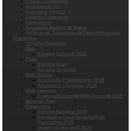
Código Disciplinario
Reglamento UCI
Normativa Técnica
Estados Financieros
Formularios
Requisitos equipos de Marca
Políticas de Tratamiento de Datos Personales
Disciplinas
Ciclismo Femenino
Ruta
Ranking Nacional 2026
Pista
Récords Élites
Récords Juveniles
BMX Racing
Acumulado Championship 2026
Acumulado Challenger 2026
BMX Freestyle
Acumulado General BMX Freestyle 2025
Mountain Bike
Paracycling
Ranking Nacional 2026
Resultados Copa Nacional Ruta
Paracycling 2026
Master List Nacional 2026