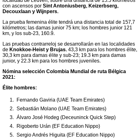
localidad de Leuven, sobre una distancia de 15.5 kilómetros
con ascensos por
Sint Antoniusberg, Keizerbserg,
Decouxlaan y Wijnpers.
La prueba femenina élite tendrá una distancia total de 157,7
kilómetros; las damas junior 75 km; los hombres junior 121
km, y los sub-23, 160.9.
Las pruebas contrarreloj se desarrollarán en las localidades
de
Knokkoe-Heist y Brujas.
43,3 km para los hombres élite,
30,3 km para damas élite y sub-23; 19.3 km para damas
junior, y 22.3 km para los hombres juveniles.
Nómina selección Colombia Mundial de ruta Bélgica
2021:
Élite hombres:
Fernando Gaviria (UAE Team Emirates)
Sebastián Molano (UAE Team Emirates)
Álvaro José Hodeg (Deceuninck Quick Step)
Rigoberto Urán (EF Education Nippo)
Sergio Andrés Higuita (EF Education Nippo)