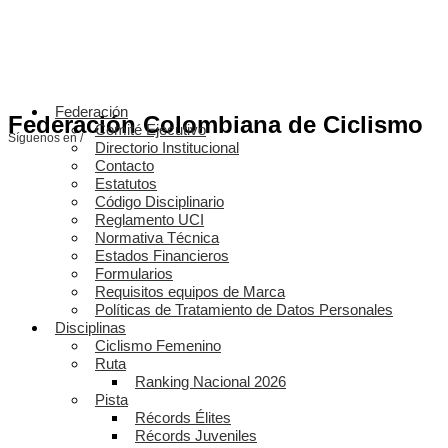
Federación
Federación Colombiana de Ciclismo
Comité Ejecutivo
Síguenos en /
Directorio Institucional
Contacto
Estatutos
Código Disciplinario
Reglamento UCI
Normativa Técnica
Estados Financieros
Formularios
Requisitos equipos de Marca
Políticas de Tratamiento de Datos Personales
Disciplinas
Ciclismo Femenino
Ruta
Ranking Nacional 2026
Pista
Récords Élites
Récords Juveniles