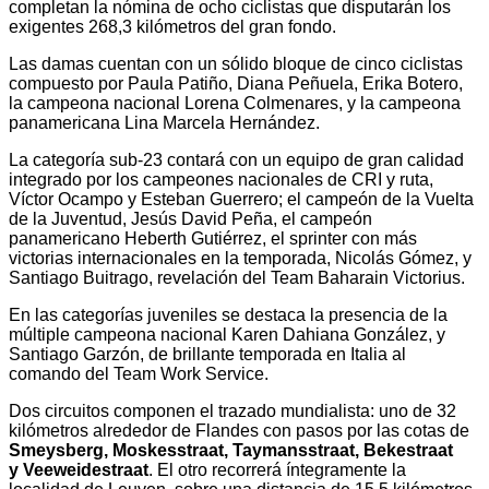
completan la nómina de ocho ciclistas que disputarán los
exigentes 268,3 kilómetros del gran fondo.
Las damas cuentan con un sólido bloque de cinco ciclistas
compuesto por Paula Patiño, Diana Peñuela, Erika Botero,
la campeona nacional Lorena Colmenares, y la campeona
panamericana Lina Marcela Hernández.
La categoría sub-23 contará con un equipo de gran calidad
integrado por los campeones nacionales de CRI y ruta,
Víctor Ocampo y Esteban Guerrero; el campeón de la Vuelta
de la Juventud, Jesús David Peña, el campeón
panamericano Heberth Gutiérrez, el sprinter con más
victorias internacionales en la temporada, Nicolás Gómez, y
Santiago Buitrago, revelación del Team Baharain Victorius.
En las categorías juveniles se destaca la presencia de la
múltiple campeona nacional Karen Dahiana González, y
Santiago Garzón, de brillante temporada en Italia al
comando del Team Work Service.
Dos circuitos componen el trazado mundialista: uno de 32
kilómetros alrededor de Flandes con pasos por las cotas de
Smeysberg,
Moskesstraat, Taymansstraat, Bekestraat
y Veeweidestraat
. El otro recorrerá íntegramente la