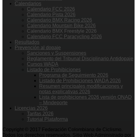
Calendarios
Calendario FCC 2026
Calendario Pista 2026
Calendario BMX Racing 2026
Calendario Mountain Bike 2026
Calendario BMX Freestyle 2026
Calendario FCC Paracycling 2026
Resultados
Prevención al dopaje
Sanciones y Suspensiones
Reglamento del Tribunal Disciplinario Antidopaje
Cursos WADA
Listado de Prohibiciones
Programa de Seguimiento 2026
Listado de Prohibiciones WADA 2026
Resumen principales modificaciones y
notas explicativas 2026
Lista de prohibiciones 2026 versión ONAD
– Mindeporte
Licencias 2026
Tarifas 2026
Tutorial Plataforma
Copyright © 2017 Federación Colombiana de Ciclismo.
Todos los derechos reservados. Sitio Web Administrado por