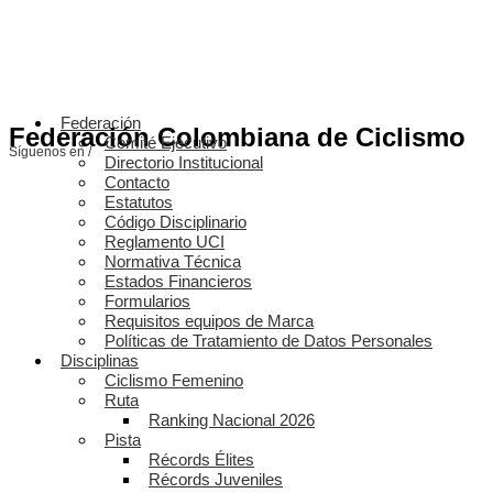
Federación
Federación Colombiana de Ciclismo
Comité Ejecutivo
Síguenos en /
Directorio Institucional
Contacto
Estatutos
Código Disciplinario
Reglamento UCI
Normativa Técnica
Estados Financieros
Formularios
Requisitos equipos de Marca
Políticas de Tratamiento de Datos Personales
Disciplinas
Ciclismo Femenino
Ruta
Ranking Nacional 2026
Pista
Récords Élites
Récords Juveniles