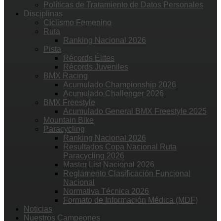
Políticas de Tratamiento de Datos Personales
Disciplinas
Ciclismo Femenino
Ruta
Ranking Nacional 2026
Pista
Récords Élites
Récords Juveniles
BMX Racing
Acumulado Championship 2026
Acumulado Challenger 2026
BMX Freestyle
Acumulado General BMX Freestyle 2025
Mountain Bike
Paracycling
Ranking Nacional 2026
Resultados Copa Nacional Ruta
Paracycling 2026
Master List Nacional 2026
Reglamento Clasificación Funcional
Nacional
Normativa Técnica 2026
Formato de Información Médica (MDF)
Noticias
Nuestros Campeones