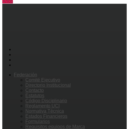
Años
Federación
Comité Ejecutivo
Directorio Institucional
Contacto
Estatutos
Código Disciplinario
Reglamento UCI
Normativa Técnica
Estados Financieros
Formularios
Requisitos equipos de Marca