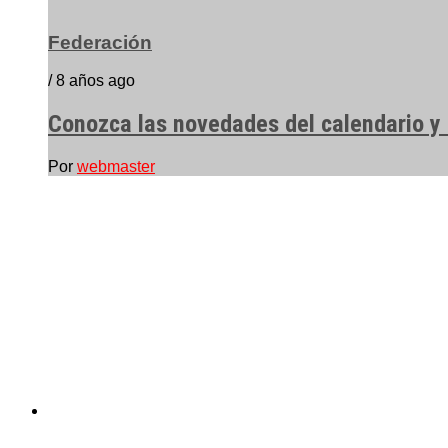
Federación
/ 8 años ago
Conozca las novedades del calendario y 
Por
webmaster