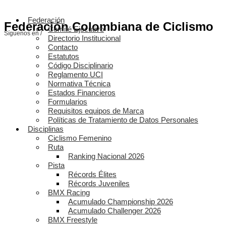
Federación
Federación Colombiana de Ciclismo
Comité Ejecutivo
Síguenos en /
Directorio Institucional
Contacto
Estatutos
Código Disciplinario
Reglamento UCI
Normativa Técnica
Estados Financieros
Formularios
Requisitos equipos de Marca
Políticas de Tratamiento de Datos Personales
Disciplinas
Ciclismo Femenino
Ruta
Ranking Nacional 2026
Pista
Récords Élites
Récords Juveniles
BMX Racing
Acumulado Championship 2026
Acumulado Challenger 2026
BMX Freestyle