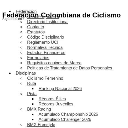
Federación
Federación Colombiana de Ciclismo
Comité Ejecutivo
Síguenos en /
Directorio Institucional
Contacto
Estatutos
Código Disciplinario
Reglamento UCI
Normativa Técnica
Estados Financieros
Formularios
Requisitos equipos de Marca
Políticas de Tratamiento de Datos Personales
Disciplinas
Ciclismo Femenino
Ruta
Ranking Nacional 2026
Pista
Récords Élites
Récords Juveniles
BMX Racing
Acumulado Championship 2026
Acumulado Challenger 2026
BMX Freestyle