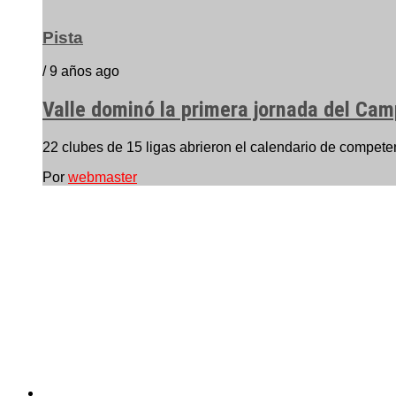
Pista
/ 9 años ago
Valle dominó la primera jornada del Ca
22 clubes de 15 ligas abrieron el calendario de compete
Por
webmaster