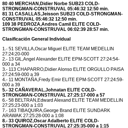
80 40 MERCHAN,Didier Norbe SUB23 COLD-
STRONGMAN-CONSTRUVAL 05:46:32 12:50 min.
81 31 CASALLAS,Jeisson SUB23 COLD-STRONGMAN-
CONSTRUVAL 05:46:32 12:50 min.
109 38 PEDROZA,Andres Camil ELITE COLD-
STRONGMAN-CONSTRUVAL 06:02:39 28:57 min.
Clasificación General Individual
1.- 51 SEVILLA,Oscar Miguel ELITE TEAM MEDELLIN
27:24:20-000
2.- 13 GIL,Angel Alexander ELITE EPM-SCOTT 27:24:54-
000 a 34
3.- 113 CHAPARRO,Didier Alonso ELITE ORGULLO PAISA
27:24:59-000 a 39
4.- 11 MONTAÑA,Fredy Emir ELITE EPM-SCOTT 27:24:59-
000 a 39
5.- 32 CAÑAVERAL,Johnatan ELITE COLD-
STRONGMAN-CONSTRUVAL 27:25:17-000 a 57
6.- 58 BELTRAN,Edward Alexand ELITE TEAM MEDELLIN
27:25:23-000 a 1:03
7.- 163 TIBAQUIRA,George Brand ELITE SUNDARK
ARAWAK 27:25:28-000 a 1:08
8.- 33 QUIROZ,Oscar Adalberto ELITE COLD-
STRONGMAN-CONSTRUVAL 27:25:35-000 a 1:15