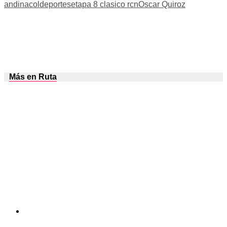
andina
coldeportes
etapa 8 clasico rcn
Oscar Quiroz
Más en Ruta