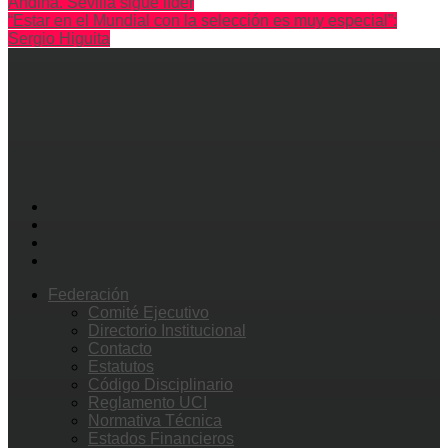
Andina. Sevilla sigue líder
“Estar en el Mundial con la selección es muy especial”:
Sergio Higuita
Federación
Comité Ejecutivo
Directorio Institucional
Contacto
Estatutos
Código Disciplinario
Reglamento UCI
Normativa Técnica
Estados Financieros