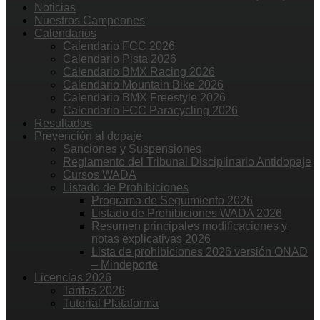
Noticias
Nuestros Campeones
Calendarios
Calendario FCC 2026
Calendario Pista 2026
Calendario BMX Racing 2026
Calendario Mountain Bike 2026
Calendario BMX Freestyle 2026
Calendario FCC Paracycling 2026
Resultados
Prevención al dopaje
Sanciones y Suspensiones
Reglamento del Tribunal Disciplinario Antidopaje
Cursos WADA
Listado de Prohibiciones
Programa de Seguimiento 2026
Listado de Prohibiciones WADA 2026
Resumen principales modificaciones y
notas explicativas 2026
Lista de prohibiciones 2026 versión ONAD
– Mindeporte
Licencias 2026
Tarifas 2026
Tutorial Plataforma