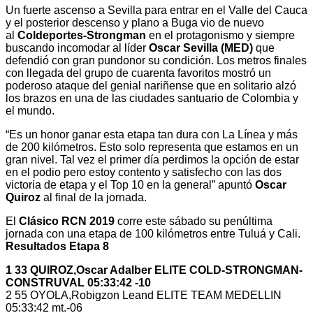
Un fuerte ascenso a Sevilla para entrar en el Valle del Cauca
y el posterior descenso y plano a Buga vio de nuevo
al
Coldeportes-Strongman
en el protagonismo y siempre
buscando incomodar al líder
Oscar Sevilla (MED)
que
defendió con gran pundonor su condición. Los metros finales
con llegada del grupo de cuarenta favoritos mostró un
poderoso ataque del genial nariñense que en solitario alzó
los brazos en una de las ciudades santuario de Colombia y
el mundo.
“Es un honor ganar esta etapa tan dura con La Línea y más
de 200 kilómetros. Esto solo representa que estamos en un
gran nivel. Tal vez el primer día perdimos la opción de estar
en el podio pero estoy contento y satisfecho con las dos
victoria de etapa y el Top 10 en la general” apuntó
Oscar
Quiroz
al final de la jornada.
El
Clásico RCN 2019
corre este sábado su penúltima
jornada con una etapa de 100 kilómetros entre Tuluá y Cali.
Resultados
Etapa 8
1 33 QUIROZ,Oscar Adalber ELITE COLD-STRONGMAN-
CONSTRUVAL 05:33:42 -10
2 55 OYOLA,Robigzon Leand ELITE TEAM MEDELLIN
05:33:42 mt.-06