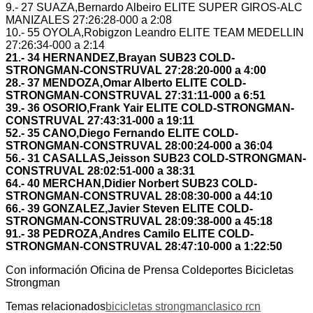
9.- 27 SUAZA,Bernardo Albeiro ELITE SUPER GIROS-ALC
MANIZALES 27:26:28-000 a 2:08
10.- 55 OYOLA,Robigzon Leandro ELITE TEAM MEDELLIN
27:26:34-000 a 2:14
21.- 34 HERNANDEZ,Brayan SUB23 COLD-
STRONGMAN-CONSTRUVAL 27:28:20-000 a 4:00
28.- 37 MENDOZA,Omar Alberto ELITE COLD-
STRONGMAN-CONSTRUVAL 27:31:11-000 a 6:51
39.- 36 OSORIO,Frank Yair ELITE COLD-STRONGMAN-
CONSTRUVAL 27:43:31-000 a 19:11
52.- 35 CANO,Diego Fernando ELITE COLD-
STRONGMAN-CONSTRUVAL 28:00:24-000 a 36:04
56.- 31 CASALLAS,Jeisson SUB23 COLD-STRONGMAN-
CONSTRUVAL 28:02:51-000 a 38:31
64.- 40 MERCHAN,Didier Norbert SUB23 COLD-
STRONGMAN-CONSTRUVAL 28:08:30-000 a 44:10
66.- 39 GONZALEZ,Javier Steven ELITE COLD-
STRONGMAN-CONSTRUVAL 28:09:38-000 a 45:18
91.- 38 PEDROZA,Andres Camilo ELITE COLD-
STRONGMAN-CONSTRUVAL 28:47:10-000 a 1:22:50
Con información Oficina de Prensa Coldeportes Bicicletas
Strongman
Temas relacionados
bicicletas strongman
clasico rcn