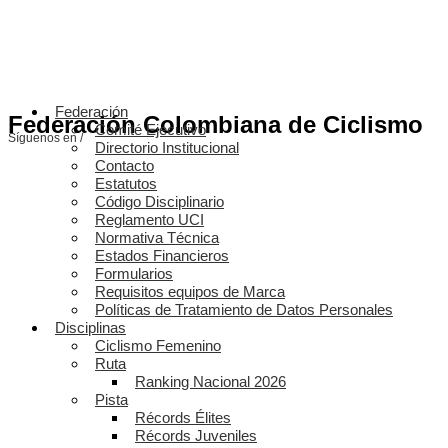
Federación
Federación Colombiana de Ciclismo
Comité Ejecutivo
Síguenos en /
Directorio Institucional
Contacto
Estatutos
Código Disciplinario
Reglamento UCI
Normativa Técnica
Estados Financieros
Formularios
Requisitos equipos de Marca
Políticas de Tratamiento de Datos Personales
Disciplinas
Ciclismo Femenino
Ruta
Ranking Nacional 2026
Pista
Récords Élites
Récords Juveniles