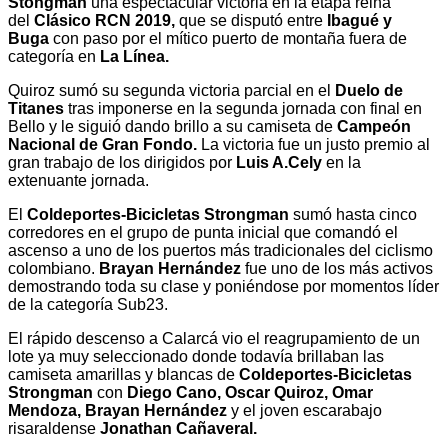
Stongman
una espectacular victoria en la etapa reina
del
Clásico RCN 2019,
que se disputó entre
Ibagué y
Buga
con paso por el mítico puerto de montaña fuera de
categoría en
La Línea.
Quiroz sumó su segunda victoria parcial en el
Duelo de
Titanes
tras imponerse en la segunda jornada con final en
Bello y le siguió dando brillo a su camiseta de
Campeón
Nacional de Gran Fondo.
La victoria fue un justo premio al
gran trabajo de los dirigidos por
Luis A.Cely
en la
extenuante jornada.
El
Coldeportes-Bicicletas Strongman
sumó hasta cinco
corredores en el grupo de punta inicial que comandó el
ascenso a uno de los puertos más tradicionales del ciclismo
colombiano.
Brayan Hernández
fue uno de los más activos
demostrando toda su clase y poniéndose por momentos líder
de la categoría Sub23.
El rápido descenso a Calarcá vio el reagrupamiento de un
lote ya muy seleccionado donde todavía brillaban las
camiseta amarillas y blancas de
Coldeportes-Bicicletas
Strongman
con
Diego Cano, Oscar Quiroz, Omar
Mendoza, Brayan Hernández
y el joven escarabajo
risaraldense
Jonathan Cañaveral.