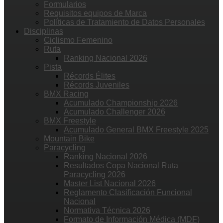
Formularios
Requisitos equipos de Marca
Políticas de Tratamiento de Datos Personales
Disciplinas
Ciclismo Femenino
Ruta
Ranking Nacional 2026
Pista
Récords Élites
Récords Juveniles
BMX Racing
Acumulado Championship 2026
Acumulado Challenger 2026
BMX Freestyle
Acumulado General BMX Freestyle 2025
Mountain Bike
Paracycling
Ranking Nacional 2026
Resultados Copa Nacional Ruta
Paracycling 2026
Master List Nacional 2026
Reglamento Clasificación Funcional
Nacional
Normativa Técnica 2026
Formato de Información Médica (MDF)