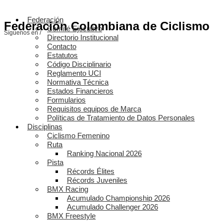
Federación
Federación Colombiana de Ciclismo
Comité Ejecutivo
Síguenos en /
Directorio Institucional
Contacto
Estatutos
Código Disciplinario
Reglamento UCI
Normativa Técnica
Estados Financieros
Formularios
Requisitos equipos de Marca
Políticas de Tratamiento de Datos Personales
Disciplinas
Ciclismo Femenino
Ruta
Ranking Nacional 2026
Pista
Récords Élites
Récords Juveniles
BMX Racing
Acumulado Championship 2026
Acumulado Challenger 2026
BMX Freestyle