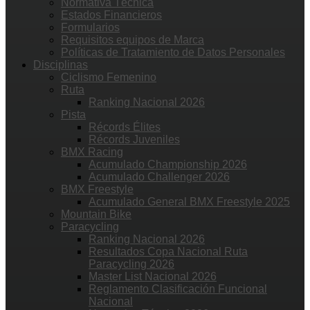
Normativa Técnica
Estados Financieros
Formularios
Requisitos equipos de Marca
Políticas de Tratamiento de Datos Personales
Disciplinas
Ciclismo Femenino
Ruta
Ranking Nacional 2026
Pista
Récords Élites
Récords Juveniles
BMX Racing
Acumulado Championship 2026
Acumulado Challenger 2026
BMX Freestyle
Acumulado General BMX Freestyle 2025
Mountain Bike
Paracycling
Ranking Nacional 2026
Resultados Copa Nacional Ruta
Paracycling 2026
Master List Nacional 2026
Reglamento Clasificación Funcional
Nacional