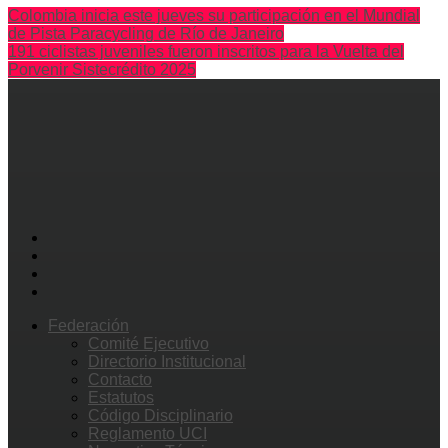
Colombia inicia este jueves su participación en el Mundial
de Pista Paracycling de Río de Janeiro
191 ciclistas juveniles fueron inscritos para la Vuelta del
Porvenir Sistecrédito 2025
Federación
Comité Ejecutivo
Directorio Institucional
Contacto
Estatutos
Código Disciplinario
Reglamento UCI