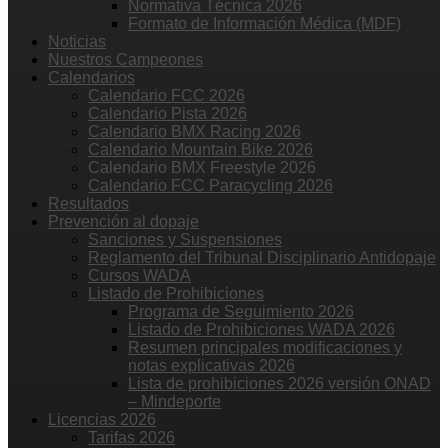
Normativa Técnica 2026
Formato de Información Médica (MDF)
Noticias
Nuestros Campeones
Calendarios
Calendario FCC 2026
Calendario Pista 2026
Calendario BMX Racing 2026
Calendario Mountain Bike 2026
Calendario BMX Freestyle 2026
Calendario FCC Paracycling 2026
Resultados
Prevención al dopaje
Sanciones y Suspensiones
Reglamento del Tribunal Disciplinario Antidopaje
Cursos WADA
Listado de Prohibiciones
Programa de Seguimiento 2026
Listado de Prohibiciones WADA 2026
Resumen principales modificaciones y
notas explicativas 2026
Lista de prohibiciones 2026 versión ONAD
– Mindeporte
Licencias 2026
Tarifas 2026