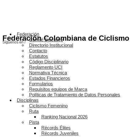
Federación
Federación Colombiana de Ciclismo
Comité Ejecutivo
Síguenos en /
Directorio Institucional
Contacto
Estatutos
Código Disciplinario
Reglamento UCI
Normativa Técnica
Estados Financieros
Formularios
Requisitos equipos de Marca
Políticas de Tratamiento de Datos Personales
Disciplinas
Ciclismo Femenino
Ruta
Ranking Nacional 2026
Pista
Récords Élites
Récords Juveniles