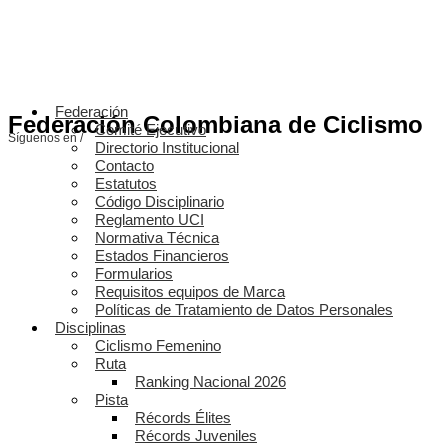
Federación
Federación Colombiana de Ciclismo
Comité Ejecutivo
Síguenos en /
Directorio Institucional
Contacto
Estatutos
Código Disciplinario
Reglamento UCI
Normativa Técnica
Estados Financieros
Formularios
Requisitos equipos de Marca
Políticas de Tratamiento de Datos Personales
Disciplinas
Ciclismo Femenino
Ruta
Ranking Nacional 2026
Pista
Récords Élites
Récords Juveniles