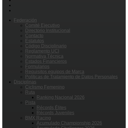
Federación
Comité Ejecutivo
Directorio Institucional
Contacto
Estatutos
Código Disciplinario
Reglamento UCI
Normativa Técnica
Estados Financieros
Formularios
Requisitos equipos de Marca
Políticas de Tratamiento de Datos Personales
Disciplinas
Ciclismo Femenino
Ruta
Ranking Nacional 2026
Pista
Récords Élites
Récords Juveniles
BMX Racing
Acumulado Championship 2026