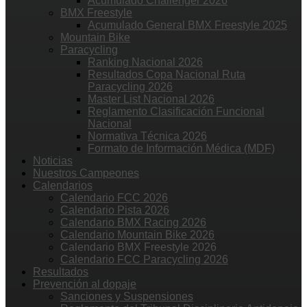
Acumulado Challenger 2026
BMX Freestyle
Acumulado General BMX Freestyle 2025
Mountain Bike
Paracycling
Ranking Nacional 2026
Resultados Copa Nacional Ruta
Paracycling 2026
Master List Nacional 2026
Reglamento Clasificación Funcional
Nacional
Normativa Técnica 2026
Formato de Información Médica (MDF)
Noticias
Nuestros Campeones
Calendarios
Calendario FCC 2026
Calendario Pista 2026
Calendario BMX Racing 2026
Calendario Mountain Bike 2026
Calendario BMX Freestyle 2026
Calendario FCC Paracycling 2026
Resultados
Prevención al dopaje
Sanciones y Suspensiones