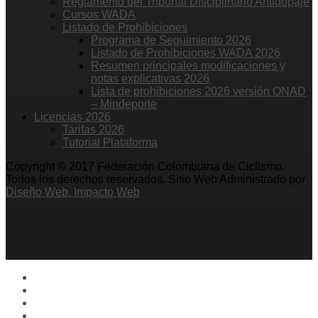
Reglamento del Tribunal Disciplinario Antidopaje
Cursos WADA
Listado de Prohibiciones
Programa de Seguimiento 2026
Listado de Prohibiciones WADA 2026
Resumen principales modificaciones y
notas explicativas 2026
Lista de prohibiciones 2026 versión ONAD
– Mindeporte
Licencias 2026
Tarifas 2026
Tutorial Plataforma
Copyright © 2017 Federación Colombiana de Ciclismo.
Todos los derechos reservados. Sitio Web Administrado por
Diseño Web. Impacto Web