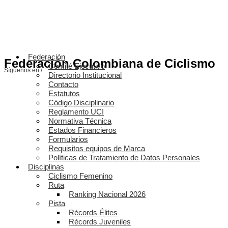
Federación
Federación Colombiana de Ciclismo
Comité Ejecutivo
Síguenos en /
Directorio Institucional
Contacto
Estatutos
Código Disciplinario
Reglamento UCI
Normativa Técnica
Estados Financieros
Formularios
Requisitos equipos de Marca
Políticas de Tratamiento de Datos Personales
Disciplinas
Ciclismo Femenino
Ruta
Ranking Nacional 2026
Pista
Récords Élites
Récords Juveniles