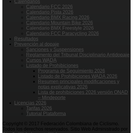
Calendarios
Calendario FCC 2026
Calendario Pista 2026
Calendario BMX Racing 2026
Calendario Mountain Bike 2026
Calendario BMX Freestyle 2026
Calendario FCC Paracycling 2026
Resultados
Prevención al dopaje
Sanciones y Suspensiones
Reglamento del Tribunal Disciplinario Antidopaje
Cursos WADA
Listado de Prohibiciones
Programa de Seguimiento 2026
Listado de Prohibiciones WADA 2026
Resumen principales modificaciones y
notas explicativas 2026
Lista de prohibiciones 2026 versión ONAD
– Mindeporte
Licencias 2026
Tarifas 2026
Tutorial Plataforma
Copyright © 2017 Federación Colombiana de Ciclismo.
Todos los derechos reservados. Sitio Web Administrado por