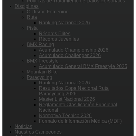
Políticas de Tratamiento de Datos Personales
Disciplinas
Ciclismo Femenino
Ruta
Ranking Nacional 2026
Pista
Récords Élites
Récords Juveniles
BMX Racing
Acumulado Championship 2026
Acumulado Challenger 2026
BMX Freestyle
Acumulado General BMX Freestyle 2025
Mountain Bike
Paracycling
Ranking Nacional 2026
Resultados Copa Nacional Ruta
Paracycling 2026
Master List Nacional 2026
Reglamento Clasificación Funcional
Nacional
Normativa Técnica 2026
Formato de Información Médica (MDF)
Noticias
Nuestros Campeones