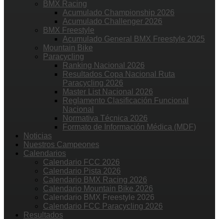
BMX Racing
Acumulado Championship 2026
Acumulado Challenger 2026
BMX Freestyle
Acumulado General BMX Freestyle 2025
Mountain Bike
Paracycling
Ranking Nacional 2026
Resultados Copa Nacional Ruta
Paracycling 2026
Master List Nacional 2026
Reglamento Clasificación Funcional
Nacional
Normativa Técnica 2026
Formato de Información Médica (MDF)
Noticias
Nuestros Campeones
Calendarios
Calendario FCC 2026
Calendario Pista 2026
Calendario BMX Racing 2026
Calendario Mountain Bike 2026
Calendario BMX Freestyle 2026
Calendario FCC Paracycling 2026
Resultados