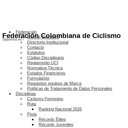
Federación
Federación Colombiana de Ciclismo
Comité Ejecutivo
Síguenos en /
Directorio Institucional
Contacto
Estatutos
Código Disciplinario
Reglamento UCI
Normativa Técnica
Estados Financieros
Formularios
Requisitos equipos de Marca
Políticas de Tratamiento de Datos Personales
Disciplinas
Ciclismo Femenino
Ruta
Ranking Nacional 2026
Pista
Récords Élites
Récords Juveniles