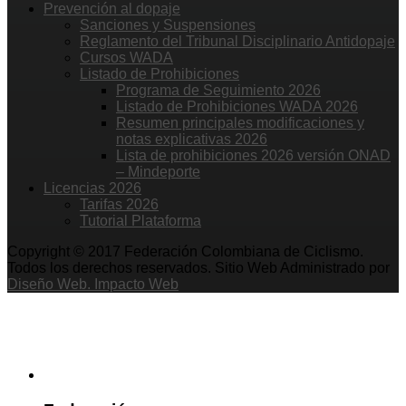
Prevención al dopaje
Sanciones y Suspensiones
Reglamento del Tribunal Disciplinario Antidopaje
Cursos WADA
Listado de Prohibiciones
Programa de Seguimiento 2026
Listado de Prohibiciones WADA 2026
Resumen principales modificaciones y
notas explicativas 2026
Lista de prohibiciones 2026 versión ONAD
– Mindeporte
Licencias 2026
Tarifas 2026
Tutorial Plataforma
Copyright © 2017 Federación Colombiana de Ciclismo.
Todos los derechos reservados. Sitio Web Administrado por
Diseño Web. Impacto Web