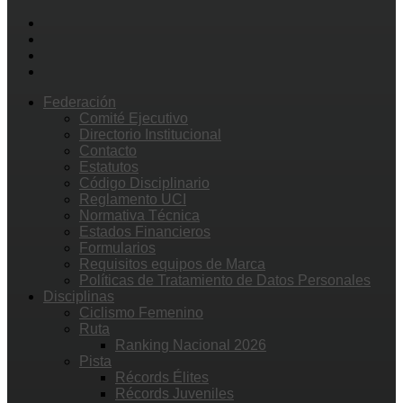
Federación
Comité Ejecutivo
Directorio Institucional
Contacto
Estatutos
Código Disciplinario
Reglamento UCI
Normativa Técnica
Estados Financieros
Formularios
Requisitos equipos de Marca
Políticas de Tratamiento de Datos Personales
Disciplinas
Ciclismo Femenino
Ruta
Ranking Nacional 2026
Pista
Récords Élites
Récords Juveniles