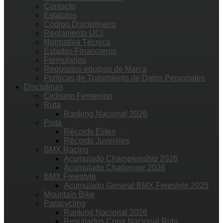
Contacto
Estatutos
Código Disciplinario
Reglamento UCI
Normativa Técnica
Estados Financieros
Formularios
Requisitos equipos de Marca
Políticas de Tratamiento de Datos Personales
Disciplinas
Ciclismo Femenino
Ruta
Ranking Nacional 2026
Pista
Récords Élites
Récords Juveniles
BMX Racing
Acumulado Championship 2026
Acumulado Challenger 2026
BMX Freestyle
Acumulado General BMX Freestyle 2025
Mountain Bike
Paracycling
Ranking Nacional 2026
Resultados Copa Nacional Ruta