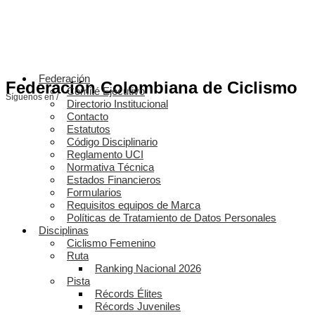
Federación
Federación Colombiana de Ciclismo
Comité Ejecutivo
Síguenos en /
Directorio Institucional
Contacto
Estatutos
Código Disciplinario
Reglamento UCI
Normativa Técnica
Estados Financieros
Formularios
Requisitos equipos de Marca
Políticas de Tratamiento de Datos Personales
Disciplinas
Ciclismo Femenino
Ruta
Ranking Nacional 2026
Pista
Récords Élites
Récords Juveniles