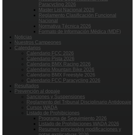
Paracycling 2026
Master List Nacional 2026
Reglamento Clasificación Funcional
Nacional
Normativa Técnica 2026
Formato de Información Médica (MDF)
Noticias
Nuestros Campeones
Calendarios
Calendario FCC 2026
Calendario Pista 2026
Calendario BMX Racing 2026
Calendario Mountain Bike 2026
Calendario BMX Freestyle 2026
Calendario FCC Paracycling 2026
Resultados
Prevención al dopaje
Sanciones y Suspensiones
Reglamento del Tribunal Disciplinario Antidopaje
Cursos WADA
Listado de Prohibiciones
Programa de Seguimiento 2026
Listado de Prohibiciones WADA 2026
Resumen principales modificaciones y
notas explicativas 2026