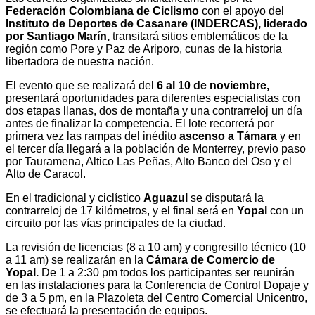
Federación Colombiana de Ciclismo
con el apoyo del
Instituto de Deportes de Casanare (INDERCAS), liderado
por Santiago Marín,
transitará sitios emblemáticos de la
región como Pore y Paz de Ariporo, cunas de la historia
libertadora de nuestra nación.
El evento que se realizará del
6 al 10 de noviembre,
presentará oportunidades para diferentes especialistas con
dos etapas llanas, dos de montaña y una contrarreloj un día
antes de finalizar la competencia. El lote recorrerá por
primera vez las rampas del inédito
ascenso a Támara
y en
el tercer día llegará a la población de Monterrey, previo paso
por Tauramena, Altico Las Peñas, Alto Banco del Oso y el
Alto de Caracol.
En el tradicional y ciclístico
Aguazul
se disputará la
contrarreloj de 17 kilómetros, y el final será en
Yopal
con un
circuito por las vías principales de la ciudad.
La revisión de licencias (8 a 10 am) y congresillo técnico (10
a 11 am) se realizarán en la
Cámara de Comercio de
Yopal.
De 1 a 2:30 pm todos los participantes ser reunirán
en las instalaciones para la Conferencia de Control Dopaje y
de 3 a 5 pm, en la Plazoleta del Centro Comercial Unicentro,
se efectuará la presentación de equipos.