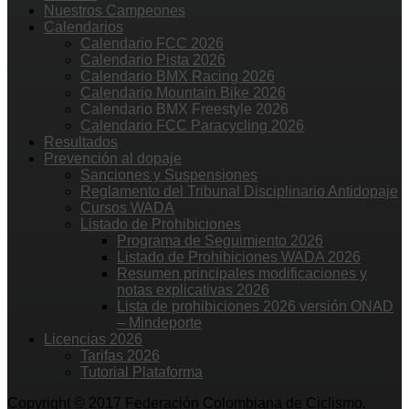
Nuestros Campeones
Calendarios
Calendario FCC 2026
Calendario Pista 2026
Calendario BMX Racing 2026
Calendario Mountain Bike 2026
Calendario BMX Freestyle 2026
Calendario FCC Paracycling 2026
Resultados
Prevención al dopaje
Sanciones y Suspensiones
Reglamento del Tribunal Disciplinario Antidopaje
Cursos WADA
Listado de Prohibiciones
Programa de Seguimiento 2026
Listado de Prohibiciones WADA 2026
Resumen principales modificaciones y
notas explicativas 2026
Lista de prohibiciones 2026 versión ONAD
– Mindeporte
Licencias 2026
Tarifas 2026
Tutorial Plataforma
Copyright © 2017 Federación Colombiana de Ciclismo.