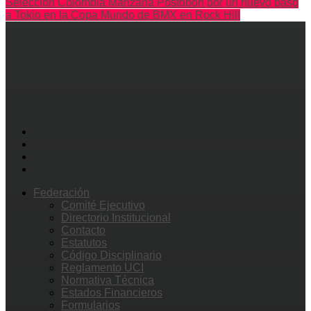
Selección Colombia Manzana Postobon por un nuevo paso
a Tokio en la Copa Mundo de BMX en Rock Hill
Federación
Comité Ejecutivo
Directorio Institucional
Contacto
Estatutos
Código Disciplinario
Reglamento UCI
Normativa Técnica
Estados Financieros
Formularios