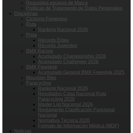
Requisitos equipos de Marca
Políticas de Tratamiento de Datos Personales
Disciplinas
Ciclismo Femenino
Ruta
Ranking Nacional 2026
Pista
Récords Élites
Récords Juveniles
BMX Racing
Acumulado Championship 2026
Acumulado Challenger 2026
BMX Freestyle
Acumulado General BMX Freestyle 2025
Mountain Bike
Paracycling
Ranking Nacional 2026
Resultados Copa Nacional Ruta
Paracycling 2026
Master List Nacional 2026
Reglamento Clasificación Funcional
Nacional
Normativa Técnica 2026
Formato de Información Médica (MDF)
Noticias