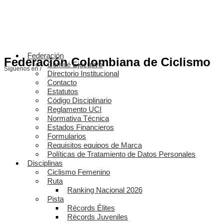
Federación
Federación Colombiana de Ciclismo
Comité Ejecutivo
Síguenos en /
Directorio Institucional
Contacto
Estatutos
Código Disciplinario
Reglamento UCI
Normativa Técnica
Estados Financieros
Formularios
Requisitos equipos de Marca
Políticas de Tratamiento de Datos Personales
Disciplinas
Ciclismo Femenino
Ruta
Ranking Nacional 2026
Pista
Récords Élites
Récords Juveniles