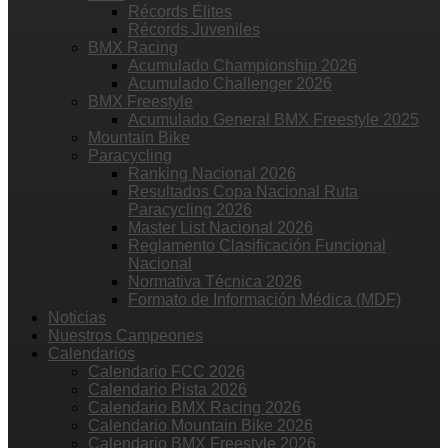
Récords Élites
Récords Juveniles
BMX Racing
Acumulado Championship 2026
Acumulado Challenger 2026
BMX Freestyle
Acumulado General BMX Freestyle 2025
Mountain Bike
Paracycling
Ranking Nacional 2026
Resultados Copa Nacional Ruta
Paracycling 2026
Master List Nacional 2026
Reglamento Clasificación Funcional
Nacional
Normativa Técnica 2026
Formato de Información Médica (MDF)
Noticias
Nuestros Campeones
Calendarios
Calendario FCC 2026
Calendario Pista 2026
Calendario BMX Racing 2026
Calendario Mountain Bike 2026
Calendario BMX Freestyle 2026