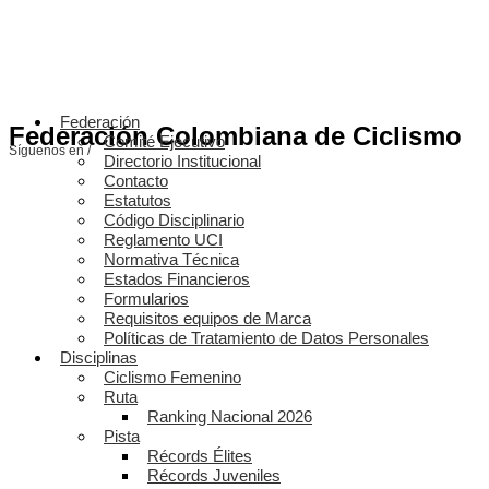
Federación
Federación Colombiana de Ciclismo
Comité Ejecutivo
Síguenos en /
Directorio Institucional
Contacto
Estatutos
Código Disciplinario
Reglamento UCI
Normativa Técnica
Estados Financieros
Formularios
Requisitos equipos de Marca
Políticas de Tratamiento de Datos Personales
Disciplinas
Ciclismo Femenino
Ruta
Ranking Nacional 2026
Pista
Récords Élites
Récords Juveniles