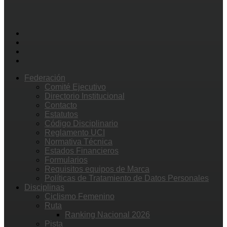
Federación
Comité Ejecutivo
Directorio Institucional
Contacto
Estatutos
Código Disciplinario
Reglamento UCI
Normativa Técnica
Estados Financieros
Formularios
Requisitos equipos de Marca
Políticas de Tratamiento de Datos Personales
Disciplinas
Ciclismo Femenino
Ruta
Ranking Nacional 2026
Pista