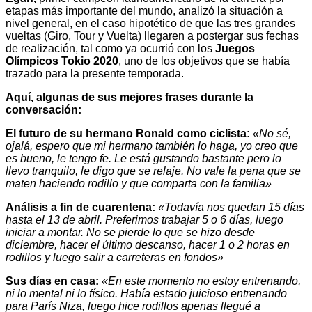
etapas más importante del mundo, analizó la situación a
nivel general, en el caso hipotético de que las tres grandes
vueltas (Giro, Tour y Vuelta) llegaren a postergar sus fechas
de realización, tal como ya ocurrió con los
Juegos
Olímpicos Tokio 2020
, uno de los objetivos que se había
trazado para la presente temporada.
Aquí, algunas de sus mejores frases durante la
conversación:
El futuro de su hermano Ronald como ciclista:
«No sé,
ojalá, espero que mi hermano también lo haga, yo creo que
es bueno, le tengo fe. Le está gustando bastante pero lo
llevo tranquilo, le digo que se relaje. No vale la pena que se
maten haciendo rodillo y que comparta con la familia»
Análisis a fin de cuarentena:
«Todavía nos quedan 15 días
hasta el 13 de abril. Preferimos trabajar 5 o 6 días, luego
iniciar a montar. No se pierde lo que se hizo desde
diciembre, hacer el último descanso, hacer 1 o 2 horas en
rodillos y luego salir a carreteras en fondos»
Sus días en casa:
«En este momento no estoy entrenando,
ni lo mental ni lo físico. Había estado juicioso entrenando
para París Niza, luego hice rodillos apenas llegué a