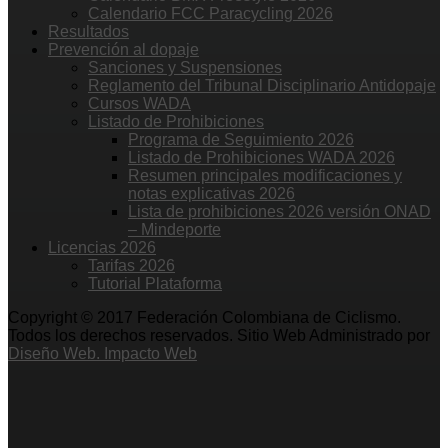
Calendario FCC Paracycling 2026
Resultados
Prevención al dopaje
Sanciones y Suspensiones
Reglamento del Tribunal Disciplinario Antidopaje
Cursos WADA
Listado de Prohibiciones
Programa de Seguimiento 2026
Listado de Prohibiciones WADA 2026
Resumen principales modificaciones y
notas explicativas 2026
Lista de prohibiciones 2026 versión ONAD
– Mindeporte
Licencias 2026
Tarifas 2026
Tutorial Plataforma
Copyright © 2017 Federación Colombiana de Ciclismo.
Todos los derechos reservados. Sitio Web Administrado por
Diseño Web. Impacto Web