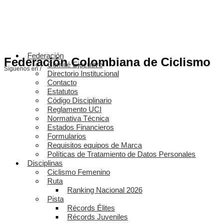
Federación
Federación Colombiana de Ciclismo
Comité Ejecutivo
Síguenos en /
Directorio Institucional
Contacto
Estatutos
Código Disciplinario
Reglamento UCI
Normativa Técnica
Estados Financieros
Formularios
Requisitos equipos de Marca
Políticas de Tratamiento de Datos Personales
Disciplinas
Ciclismo Femenino
Ruta
Ranking Nacional 2026
Pista
Récords Élites
Récords Juveniles