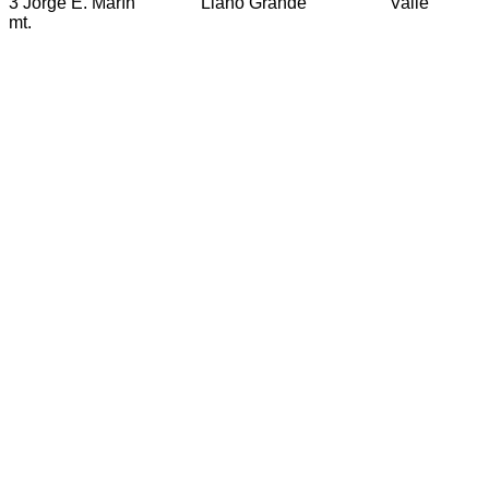
3 Jorge E. Marín Llano Grande Valle
mt.