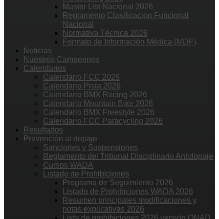
Master List Nacional 2026
Reglamento Clasificación Funcional
Nacional
Normativa Técnica 2026
Formato de Información Médica (MDF)
Noticias
Nuestros Campeones
Calendarios
Calendario FCC 2026
Calendario Pista 2026
Calendario BMX Racing 2026
Calendario Mountain Bike 2026
Calendario BMX Freestyle 2026
Calendario FCC Paracycling 2026
Resultados
Prevención al dopaje
Sanciones y Suspensiones
Reglamento del Tribunal Disciplinario Antidopaje
Cursos WADA
Listado de Prohibiciones
Programa de Seguimiento 2026
Listado de Prohibiciones WADA 2026
Resumen principales modificaciones y
notas explicativas 2026
Lista de prohibiciones 2026 versión ONAD