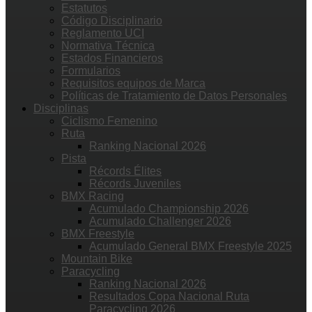
Estatutos
Código Disciplinario
Reglamento UCI
Normativa Técnica
Estados Financieros
Formularios
Requisitos equipos de Marca
Políticas de Tratamiento de Datos Personales
Disciplinas
Ciclismo Femenino
Ruta
Ranking Nacional 2026
Pista
Récords Élites
Récords Juveniles
BMX Racing
Acumulado Championship 2026
Acumulado Challenger 2026
BMX Freestyle
Acumulado General BMX Freestyle 2025
Mountain Bike
Paracycling
Ranking Nacional 2026
Resultados Copa Nacional Ruta
Paracycling 2026