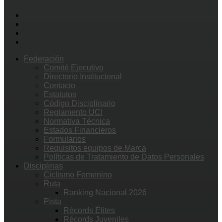
Federación
Comité Ejecutivo
Directorio Institucional
Contacto
Estatutos
Código Disciplinario
Reglamento UCI
Normativa Técnica
Estados Financieros
Formularios
Requisitos equipos de Marca
Políticas de Tratamiento de Datos Personales
Disciplinas
Ciclismo Femenino
Ruta
Ranking Nacional 2026
Pista
Récords Élites
Récords Juveniles