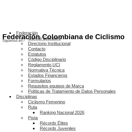
Federación
Federación Colombiana de Ciclismo
Comité Ejecutivo
Síguenos en /
Directorio Institucional
Contacto
Estatutos
Código Disciplinario
Reglamento UCI
Normativa Técnica
Estados Financieros
Formularios
Requisitos equipos de Marca
Políticas de Tratamiento de Datos Personales
Disciplinas
Ciclismo Femenino
Ruta
Ranking Nacional 2026
Pista
Récords Élites
Récords Juveniles