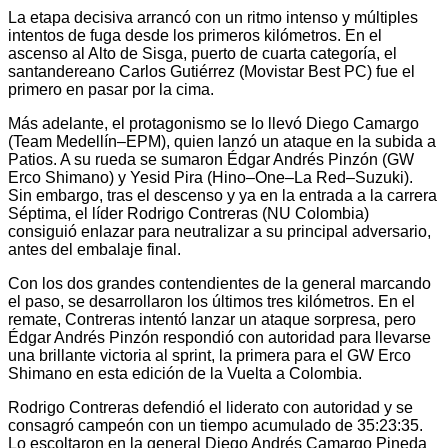
La etapa decisiva arrancó con un ritmo intenso y múltiples
intentos de fuga desde los primeros kilómetros. En el
ascenso al Alto de Sisga, puerto de cuarta categoría, el
santandereano Carlos Gutiérrez (Movistar Best PC) fue el
primero en pasar por la cima.
Más adelante, el protagonismo se lo llevó Diego Camargo
(Team Medellín–EPM), quien lanzó un ataque en la subida a
Patios. A su rueda se sumaron Édgar Andrés Pinzón (GW
Erco Shimano) y Yesid Pira (Hino–One–La Red–Suzuki).
Sin embargo, tras el descenso y ya en la entrada a la carrera
Séptima, el líder Rodrigo Contreras (NU Colombia)
consiguió enlazar para neutralizar a su principal adversario,
antes del embalaje final.
Con los dos grandes contendientes de la general marcando
el paso, se desarrollaron los últimos tres kilómetros. En el
remate, Contreras intentó lanzar un ataque sorpresa, pero
Édgar Andrés Pinzón respondió con autoridad para llevarse
una brillante victoria al sprint, la primera para el GW Erco
Shimano en esta edición de la Vuelta a Colombia.
Rodrigo Contreras defendió el liderato con autoridad y se
consagró campeón con un tiempo acumulado de 35:23:35.
Lo escoltaron en la general Diego Andrés Camargo Pineda