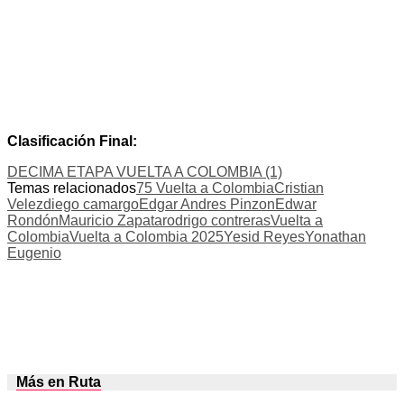
Clasificación Final:
DECIMA ETAPA VUELTA A COLOMBIA (1)
Temas relacionados
75 Vuelta a Colombia
Cristian
Velez
diego camargo
Edgar Andres Pinzon
Edwar
Rondón
Mauricio Zapata
rodrigo contreras
Vuelta a
Colombia
Vuelta a Colombia 2025
Yesid Reyes
Yonathan
Eugenio
Más en Ruta