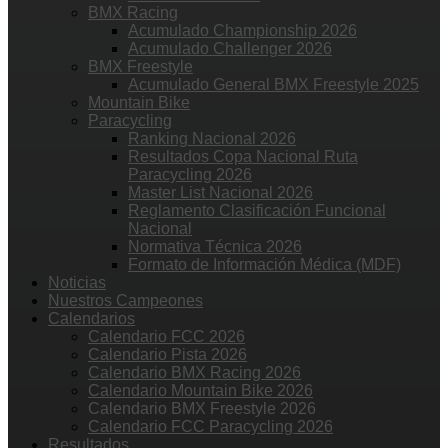
BMX Racing
Acumulado Championship 2026
Acumulado Challenger 2026
BMX Freestyle
Acumulado General BMX Freestyle 2025
Mountain Bike
Paracycling
Ranking Nacional 2026
Resultados Copa Nacional Ruta
Paracycling 2026
Master List Nacional 2026
Reglamento Clasificación Funcional
Nacional
Normativa Técnica 2026
Formato de Información Médica (MDF)
Noticias
Nuestros Campeones
Calendarios
Calendario FCC 2026
Calendario Pista 2026
Calendario BMX Racing 2026
Calendario Mountain Bike 2026
Calendario BMX Freestyle 2026
Calendario FCC Paracycling 2026
Resultados