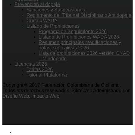
Prevención al dopaje
Sanciones y Suspensiones
Reglamento del Tribunal Disciplinario Antidopaje
Cursos WADA
Listado de Prohibiciones
Programa de Seguimiento 2026
Listado de Prohibiciones WADA 2026
Resumen principales modificaciones y
notas explicativas 2026
Lista de prohibiciones 2026 versión ONAD
– Mindeporte
Licencias 2026
Tarifas 2026
Tutorial Plataforma
Copyright © 2017 Federación Colombiana de Ciclismo.
Todos los derechos reservados. Sitio Web Administrado por
Diseño Web. Impacto Web