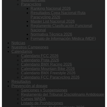
Paracycling
Ranking Nacional 2026
Resultados Copa Nacional Ruta
Paracycling 2026
Master List Nacional 2026
Reglamento Clasificación Funcional
Nacional
Normativa Técnica 2026
Formato de Información Médica (MDF)
Noticias
Nuestros Campeones
Calendarios
Calendario FCC 2026
Calendario Pista 2026
Calendario BMX Racing 2026
Calendario Mountain Bike 2026
Calendario BMX Freestyle 2026
Calendario FCC Paracycling 2026
Resultados
Prevención al dopaje
Sanciones y Suspensiones
Reglamento del Tribunal Disciplinario Antidopaje
Cursos WADA
Listado de Prohibiciones