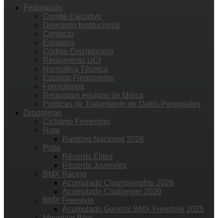
Federación
Comité Ejecutivo
Directorio Institucional
Contacto
Estatutos
Código Disciplinario
Reglamento UCI
Normativa Técnica
Estados Financieros
Formularios
Requisitos equipos de Marca
Políticas de Tratamiento de Datos Personales
Disciplinas
Ciclismo Femenino
Ruta
Ranking Nacional 2026
Pista
Récords Élites
Récords Juveniles
BMX Racing
Acumulado Championship 2026
Acumulado Challenger 2026
BMX Freestyle
Acumulado General BMX Freestyle 2025
Mountain Bike