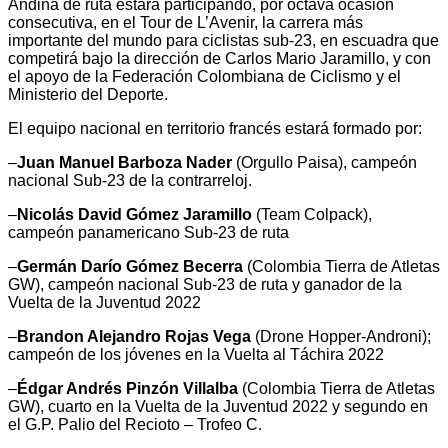
Andina de ruta estará participando, por octava ocasión
consecutiva, en el Tour de L’Avenir, la carrera más
importante del mundo para ciclistas sub-23, en escuadra que
competirá bajo la dirección de Carlos Mario Jaramillo, y con
el apoyo de la Federación Colombiana de Ciclismo y el
Ministerio del Deporte.
El equipo nacional en territorio francés estará formado por:
–
Juan Manuel Barboza Nader
(Orgullo Paisa), campeón
nacional Sub-23 de la contrarreloj.
–
Nicolás David Gómez Jaramillo
(Team Colpack),
campeón panamericano Sub-23 de ruta
–
Germán Darío Gómez Becerra
(Colombia Tierra de Atletas
GW), campeón nacional Sub-23 de ruta y ganador de la
Vuelta de la Juventud 2022
–
Brandon Alejandro Rojas Vega
(Drone Hopper-Androni);
campeón de los jóvenes en la Vuelta al Táchira 2022
–
Édgar Andrés Pinzón Villalba
(Colombia Tierra de Atletas
GW), cuarto en la Vuelta de la Juventud 2022 y segundo en
el G.P. Palio del Recioto – Trofeo C.