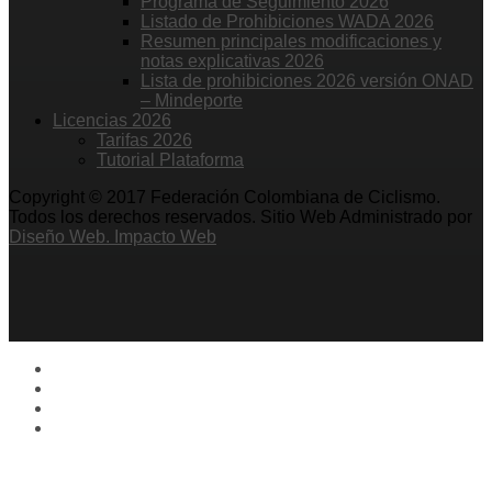
Programa de Seguimiento 2026
Listado de Prohibiciones WADA 2026
Resumen principales modificaciones y
notas explicativas 2026
Lista de prohibiciones 2026 versión ONAD
– Mindeporte
Licencias 2026
Tarifas 2026
Tutorial Plataforma
Copyright © 2017 Federación Colombiana de Ciclismo.
Todos los derechos reservados. Sitio Web Administrado por
Diseño Web. Impacto Web