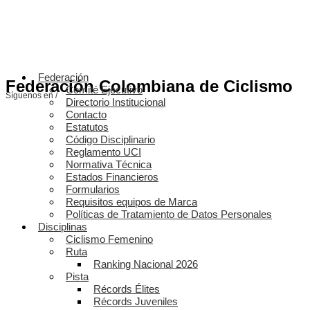
Federación
Federación Colombiana de Ciclismo
Comité Ejecutivo
Síguenos en /
Directorio Institucional
Contacto
Estatutos
Código Disciplinario
Reglamento UCI
Normativa Técnica
Estados Financieros
Formularios
Requisitos equipos de Marca
Políticas de Tratamiento de Datos Personales
Disciplinas
Ciclismo Femenino
Ruta
Ranking Nacional 2026
Pista
Récords Élites
Récords Juveniles