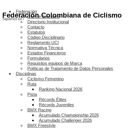
Federación
Federación Colombiana de Ciclismo
Comité Ejecutivo
Síguenos en /
Directorio Institucional
Contacto
Estatutos
Código Disciplinario
Reglamento UCI
Normativa Técnica
Estados Financieros
Formularios
Requisitos equipos de Marca
Políticas de Tratamiento de Datos Personales
Disciplinas
Ciclismo Femenino
Ruta
Ranking Nacional 2026
Pista
Récords Élites
Récords Juveniles
BMX Racing
Acumulado Championship 2026
Acumulado Challenger 2026
BMX Freestyle