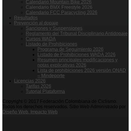
Calendario Mountain Bike 2026
Calendario BMX Freestyle 2026
Calendario FCC Paracycling 2026
Resultados
Prevención al dopaje
Sanciones y Suspensiones
Reglamento del Tribunal Disciplinario Antidopaje
Cursos WADA
Listado de Prohibiciones
Programa de Seguimiento 2026
Listado de Prohibiciones WADA 2026
Resumen principales modificaciones y
notas explicativas 2026
Lista de prohibiciones 2026 versión ONAD
– Mindeporte
Licencias 2026
Tarifas 2026
Tutorial Plataforma
Copyright © 2017 Federación Colombiana de Ciclismo.
Todos los derechos reservados. Sitio Web Administrado por
Diseño Web. Impacto Web