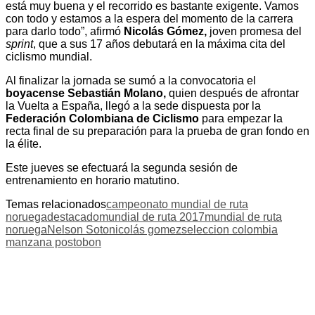
está muy buena y el recorrido es bastante exigente. Vamos
con todo y estamos a la espera del momento de la carrera
para darlo todo”, afirmó
Nicolás Gómez,
joven promesa del
sprint
, que a sus 17 años debutará en la máxima cita del
ciclismo mundial.
Al finalizar la jornada se sumó a la convocatoria el
boyacense Sebastián Molano,
quien después de afrontar
la Vuelta a España, llegó a la sede dispuesta por la
Federación Colombiana de Ciclismo
para empezar la
recta final de su preparación para la prueba de gran fondo en
la élite.
Este jueves se efectuará la segunda sesión de
entrenamiento en horario matutino.
Temas relacionados
campeonato mundial de ruta
noruega
destacado
mundial de ruta 2017
mundial de ruta
noruega
Nelson Soto
nicolás gomez
seleccion colombia
manzana postobon