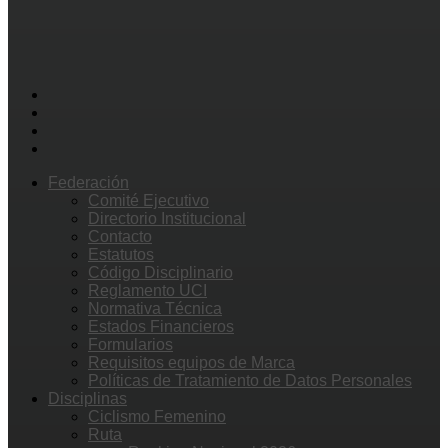
Federación
Comité Ejecutivo
Directorio Institucional
Contacto
Estatutos
Código Disciplinario
Reglamento UCI
Normativa Técnica
Estados Financieros
Formularios
Requisitos equipos de Marca
Políticas de Tratamiento de Datos Personales
Disciplinas
Ciclismo Femenino
Ruta