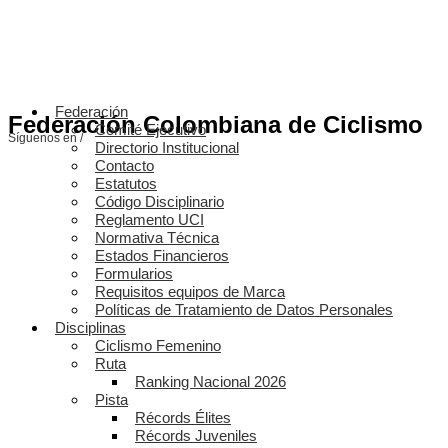
Federación
Federación Colombiana de Ciclismo
Comité Ejecutivo
Síguenos en /
Directorio Institucional
Contacto
Estatutos
Código Disciplinario
Reglamento UCI
Normativa Técnica
Estados Financieros
Formularios
Requisitos equipos de Marca
Políticas de Tratamiento de Datos Personales
Disciplinas
Ciclismo Femenino
Ruta
Ranking Nacional 2026
Pista
Récords Élites
Récords Juveniles