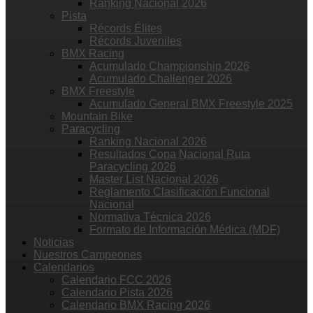
Ranking Nacional 2026
Pista
Récords Élites
Récords Juveniles
BMX Racing
Acumulado Championship 2026
Acumulado Challenger 2026
BMX Freestyle
Acumulado General BMX Freestyle 2025
Mountain Bike
Paracycling
Ranking Nacional 2026
Resultados Copa Nacional Ruta
Paracycling 2026
Master List Nacional 2026
Reglamento Clasificación Funcional
Nacional
Normativa Técnica 2026
Formato de Información Médica (MDF)
Noticias
Nuestros Campeones
Calendarios
Calendario FCC 2026
Calendario Pista 2026
Calendario BMX Racing 2026