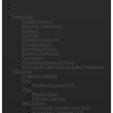
Federación
Comité Ejecutivo
Directorio Institucional
Contacto
Estatutos
Código Disciplinario
Reglamento UCI
Normativa Técnica
Estados Financieros
Formularios
Requisitos equipos de Marca
Políticas de Tratamiento de Datos Personales
Disciplinas
Ciclismo Femenino
Ruta
Ranking Nacional 2026
Pista
Récords Élites
Récords Juveniles
BMX Racing
Acumulado Championship 2026
Acumulado Challenger 2026