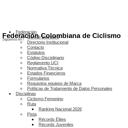
Federación
Federación Colombiana de Ciclismo
Comité Ejecutivo
Síguenos en /
Directorio Institucional
Contacto
Estatutos
Código Disciplinario
Reglamento UCI
Normativa Técnica
Estados Financieros
Formularios
Requisitos equipos de Marca
Políticas de Tratamiento de Datos Personales
Disciplinas
Ciclismo Femenino
Ruta
Ranking Nacional 2026
Pista
Récords Élites
Récords Juveniles