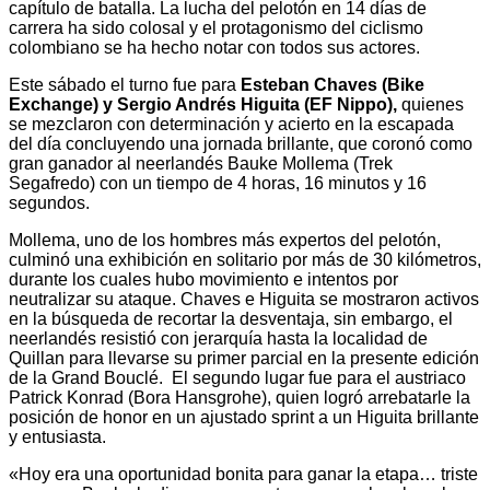
capítulo de batalla. La lucha del pelotón en 14 días de
carrera ha sido colosal y el protagonismo del ciclismo
colombiano se ha hecho notar con todos sus actores.
Este sábado el turno fue para
Esteban Chaves (Bike
Exchange) y Sergio Andrés Higuita (EF Nippo),
quienes
se mezclaron con determinación y acierto en la escapada
del día concluyendo una jornada brillante, que coronó como
gran ganador al neerlandés Bauke Mollema (Trek
Segafredo) con un tiempo de 4 horas, 16 minutos y 16
segundos.
Mollema, uno de los hombres más expertos del pelotón,
culminó una exhibición en solitario por más de 30 kilómetros,
durante los cuales hubo movimiento e intentos por
neutralizar su ataque. Chaves e Higuita se mostraron activos
en la búsqueda de recortar la desventaja, sin embargo, el
neerlandés resistió con jerarquía hasta la localidad de
Quillan para llevarse su primer parcial en la presente edición
de la Grand Bouclé. El segundo lugar fue para el austriaco
Patrick Konrad (Bora Hansgrohe), quien logró arrebatarle la
posición de honor en un ajustado sprint a un Higuita brillante
y entusiasta.
«Hoy era una oportunidad bonita para ganar la etapa… triste