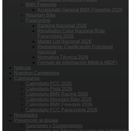
BMX Freestyle
Acumulado General BMX Freestyle 2025
Mountain Bike
Paracycling
Ranking Nacional 2026
Resultados Copa Nacional Ruta
Paracycling 2026
Master List Nacional 2026
Reglamento Clasificación Funcional
Nacional
Normativa Técnica 2026
Formato de Información Médica (MDF)
Noticias
Nuestros Campeones
Calendarios
Calendario FCC 2026
Calendario Pista 2026
Calendario BMX Racing 2026
Calendario Mountain Bike 2026
Calendario BMX Freestyle 2026
Calendario FCC Paracycling 2026
Resultados
Prevención al dopaje
Sanciones y Suspensiones
Reglamento del Tribunal Disciplinario Antidopaje