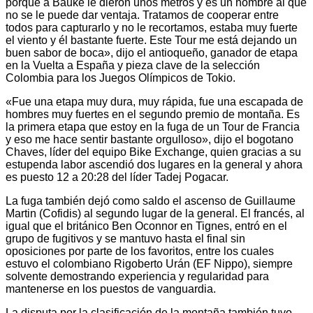
porque a Bauke le dieron unos metros y es un hombre al que
no se le puede dar ventaja. Tratamos de cooperar entre
todos para capturarlo y no le recortamos, estaba muy fuerte
el viento y él bastante fuerte. Este Tour me está dejando un
buen sabor de boca», dijo el antioqueño, ganador de etapa
en la Vuelta a España y pieza clave de la selección
Colombia para los Juegos Olímpicos de Tokio.
«Fue una etapa muy dura, muy rápida, fue una escapada de
hombres muy fuertes en el segundo premio de montaña. Es
la primera etapa que estoy en la fuga de un Tour de Francia
y eso me hace sentir bastante orgulloso», dijo el bogotano
Chaves, líder del equipo Bike Exchange, quien gracias a su
estupenda labor ascendió dos lugares en la general y ahora
es puesto 12 a 20:28 del líder Tadej Pogacar.
La fuga también dejó como saldo el ascenso de Guillaume
Martin (Cofidis) al segundo lugar de la general. El francés, al
igual que el británico Ben Oconnor en Tignes, entró en el
grupo de fugitivos y se mantuvo hasta el final sin
oposiciones por parte de los favoritos, entre los cuales
estuvo el colombiano Rigoberto Urán (EF Nippo), siempre
solvente demostrando experiencia y regularidad para
mantenerse en los puestos de vanguardia.
La disputa por la clasificación de la montaña también tuvo