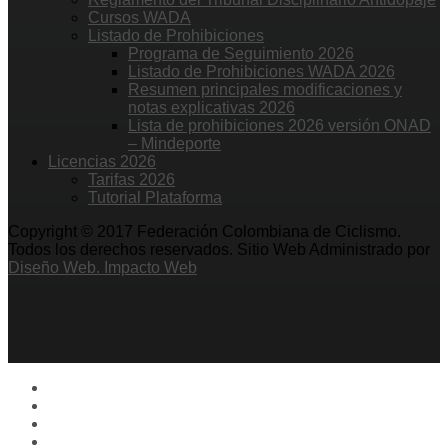
Cursos WADA
Listado de Prohibiciones
Programa de Seguimiento 2026
Listado de Prohibiciones WADA 2026
Resumen principales modificaciones y
notas explicativas 2026
Lista de prohibiciones 2026 versión ONAD
– Mindeporte
Licencias 2026
Tarifas 2026
Tutorial Plataforma
Copyright © 2017 Federación Colombiana de Ciclismo.
Todos los derechos reservados. Sitio Web Administrado por
Diseño Web. Impacto Web