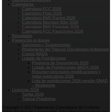
Calendarios
Calendario FCC 2026
Calendario Pista 2026
Calendario BMX Racing 2026
Calendario Mountain Bike 2026
Calendario BMX Freestyle 2026
Calendario FCC Paracycling 2026
Resultados
Prevención al dopaje
Sanciones y Suspensiones
Reglamento del Tribunal Disciplinario Antidopaje
Cursos WADA
Listado de Prohibiciones
Programa de Seguimiento 2026
Listado de Prohibiciones WADA 2026
Resumen principales modificaciones y
notas explicativas 2026
Lista de prohibiciones 2026 versión ONAD
– Mindeporte
Licencias 2026
Tarifas 2026
Tutorial Plataforma
Copyright © 2017 Federación Colombiana de Ciclismo.
Todos los derechos reservados. Sitio Web Administrado por