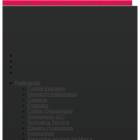
Kevin Castillo, el nuevo rey de la ruta Sub-23 en Colombia
Federación
Comité Ejecutivo
Directorio Institucional
Contacto
Estatutos
Código Disciplinario
Reglamento UCI
Normativa Técnica
Estados Financieros
Formularios
Requisitos equipos de Marca