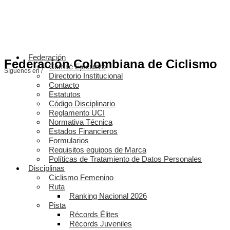
Federación
Federación Colombiana de Ciclismo
Comité Ejecutivo
Síguenos en /
Directorio Institucional
Contacto
Estatutos
Código Disciplinario
Reglamento UCI
Normativa Técnica
Estados Financieros
Formularios
Requisitos equipos de Marca
Políticas de Tratamiento de Datos Personales
Disciplinas
Ciclismo Femenino
Ruta
Ranking Nacional 2026
Pista
Récords Élites
Récords Juveniles